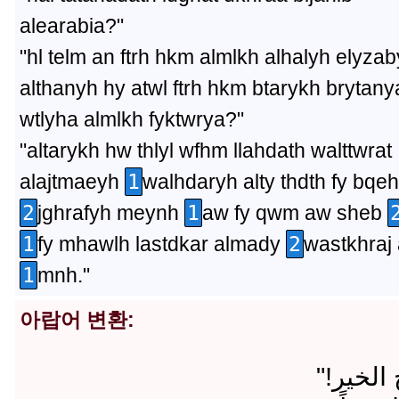
alearabia?"
"hl telm an ftrh hkm almlkh alhalyh elyzab
althanyh hy atwl ftrh hkm btarykh brytany
wtlyha almlkh fyktwrya?"
"altarykh hw thlyl wfhm llahdath walttwrat
alajtmaeyh
1
walhdaryh alty thdth fy bqeh
2
jghrafyh meynh
1
aw fy qwm aw sheb
1
fy mhawlh lastdkar almady
2
wastkhraj 
1
mnh."
아랍어 변환:
" الخير