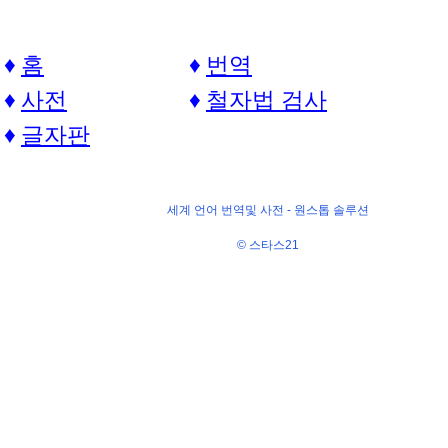
홈
번역
사전
철자법 검사
글자판
세계 언어 번역및 사전 -
원스톱 솔루션
© 스타스21