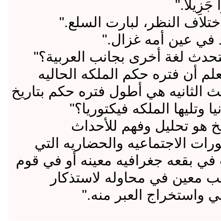
"ا جَزِيلًا
" اختلاف النظر، لبارت السلع
"د في عين أمه غزال
"تحدث لغة أخرى بجانب العربية؟
"م أن فتره حكم الملكه الحاليه
يث الثانيه هي أطول فتره حكم بتاريخ
نيا وتليها الملكه فيكتوريا؟
"خ هو تحليل وفهم للأحداث
رات الاجتماعيه والحضاريه التي
في بقعه جغرافيه معينه أو في قوم
ب معين في محاوله لاستذكار
ضي واستخراج العبر منه