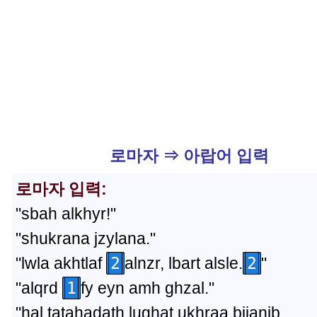
로마자 ⇒ 아랍어 입력
로마자 입력:
"sbah alkhyr!"
"shukrana jzylana."
"lwla akhtlaf
2
alnzr, lbart alsle.
2
"
"alqrd
1
fy eyn amh ghzal."
"hal tatahadath lughat ukhraa bijanib