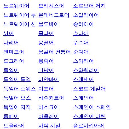
노르웨이어
모리셔스어
소르브어 저지
노르웨이어 부
몬테네그로어
소말리아어
노르웨이어 신
몰도바어
송하이어
뉘어
몰타어
쇼나어
다리어
몽골어
수수어
덴마크어
몽골어 전통어
순다어
도그리어
몽족어
스와티어
독일어
미낭어
스와힐리어
독일어 독일
미얀마어
스웨덴어
독일어 스위스
미조어
스코트 게일어
독일어 오스
바슈키르어
스페인어
독일어 저지
바스크어
스페인어 스페인
돔베어
바울레어
스페인어 라틴
드율라어
바탁 시말
슬로바키아어