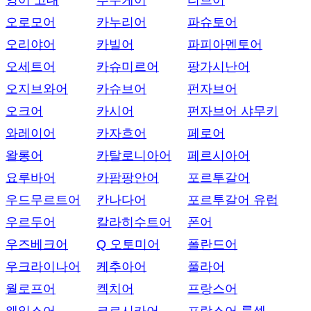
영어 고대
추우케어
티브어
오로모어
카누리어
파슈토어
오리야어
카빌어
파피아멘토어
오세트어
카슈미르어
팡가시난어
오지브와어
카슈브어
펀자브어
오크어
카시어
펀자브어 샤무키
와레이어
카자흐어
페로어
왈롱어
카탈로니아어
페르시아어
요루바어
카팜팡안어
포르투갈어
우드무르트어
칸나다어
포르투갈어 유럽
우르두어
칼라히수트어
폰어
우즈베크어
Q 오토미어
폴란드어
우크라이나어
케추아어
풀라어
월로프어
켁치어
프랑스어