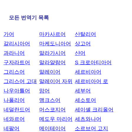
모든 번역기 목록
가어
마카사르어
산탈리어
갈리시아어
마케도니아어
상고어
과라니어
말라가시어
샨어
구자라트어
말라얄람어
S 크로아티아어
그리스어
말레이어
세르비아어
그리스어 고대
말레이어 자위
세르비아어 로
나우아틀어
맘어
세부어
나폴리어
맹크스어
세소토어
네덜란드어
머스코지어
세이셸 크리올어
네와르어
메도우 마리어
세츠와나어
네팔어
메이테이어
소르브어 고지