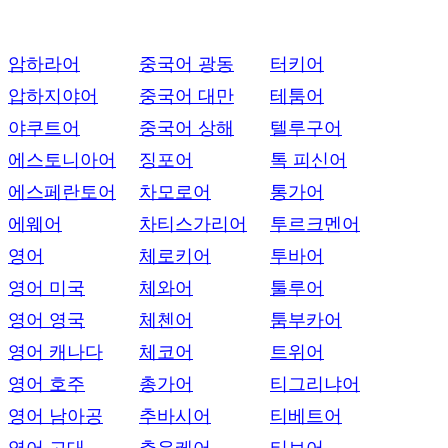
암하라어
중국어 광동
터키어
압하지야어
중국어 대만
테툼어
야쿠트어
중국어 상해
텔루구어
에스토니아어
징포어
톡 피신어
에스페란토어
차모로어
통가어
에웨어
차티스가리어
투르크멘어
영어
체로키어
투바어
영어 미국
체와어
툴루어
영어 영국
체첸어
툼부카어
영어 캐나다
체코어
트위어
영어 호주
총가어
티그리냐어
영어 남아공
추바시어
티베트어