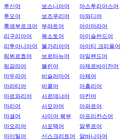
루신어
보스니아어
아스투리아스어
루오어
보즈푸리어
아와디어
룩셈부르크어
부랴트어
아이마라어
리구리아어
북소토어
아이슬란드어
리투아니아어
불가리아어
아이티 크리올어
림뷔르흐어
브르타뉴어
아일랜드어
링갈라어
블린어
아제르바이잔어
마두라어
비슬라마어
아체어
마라티어
비콜어
아촐리어
마르와리어
사르데냐어
아칸어
마리어
사모아어
아파르어
마셜어
사미어 북부
아프리칸스어
마오리어
사포텍어
알루르어
마이틸어
산스크리트어
알바니아어