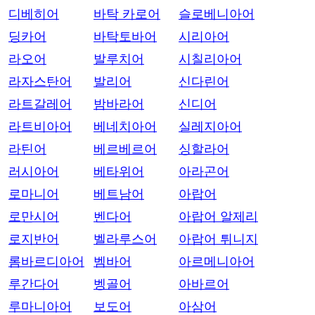
디베히어
바탁 카로어
슬로베니아어
딩카어
바탁토바어
시리아어
라오어
발루치어
시칠리아어
라자스탄어
발리어
신다린어
라트갈레어
밤바라어
신디어
라트비아어
베네치아어
실레지아어
라틴어
베르베르어
싱할라어
러시아어
베타위어
아라곤어
로마니어
베트남어
아랍어
로만시어
벤다어
아랍어 알제리
로지반어
벨라루스어
아랍어 튀니지
롬바르디아어
벰바어
아르메니아어
루간다어
벵골어
아바르어
루마니아어
보도어
아삼어