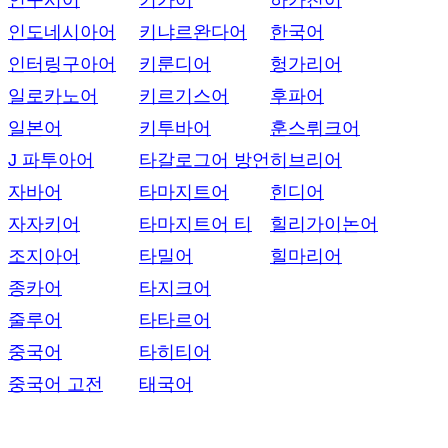
인구시어
키가어
하카친어
인도네시아어
키냐르완다어
한국어
인터링구아어
키룬디어
헝가리어
일로카노어
키르기스어
후파어
일본어
키투바어
훈스뤼크어
J 파투아어
타갈로그어 방언
히브리어
자바어
타마지트어
힌디어
자자키어
타마지트어 티
힐리가이논어
조지아어
타밀어
힐마리어
종카어
타지크어
줄루어
타타르어
중국어
타히티어
중국어 고전
태국어