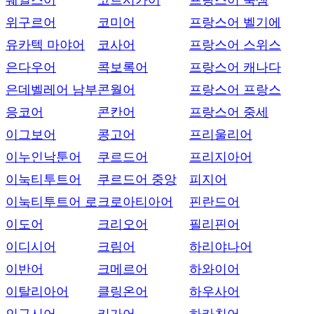
웨일스어
코르시카어
프랑스어 룩셈
위구르어
코미어
프랑스어 벨기에
유카텍 마야어
코사어
프랑스어 스위스
은다우어
콕보록어
프랑스어 캐나다
은데벨레어 남부
콘월어
프랑스어 프랑스
응코어
콘칸어
프랑스어 중세
이그보어
콩고어
프리울리어
이누인낙툰어
쿠르드어
프리지아어
이눅티투트어
쿠르드어 중앙
피지어
이눅티투트어 로
크로아티아어
핀란드어
이도어
크리오어
필리핀어
이디시어
크림어
하리야나어
이반어
크메르어
하와이어
이탈리아어
클링온어
하우사어