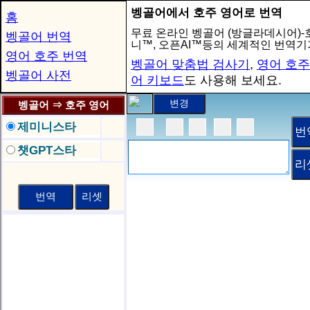
벵골어에서 호주 영어로 번역
홈
무료 온라인 벵골어 (방글라데시어)-
벵골어 번역
니™, 오픈AI™등의 세계적인 번역기
영어 호주 번역
벵골어 맞춤법 검사기
,
영어 호주
벵골어 사전
어 키보드
도 사용해 보세요.