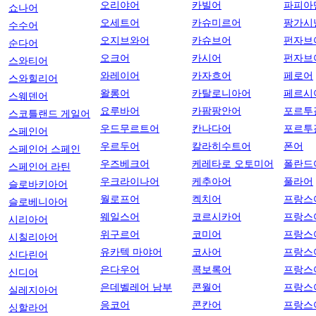
오리야어
카빌어
파피아
쇼나어
오세트어
카슈미르어
팡가시
수수어
오지브와어
카슈브어
펀자브
순다어
오크어
카시어
펀자브
스와티어
와레이어
카자흐어
페로어
스와힐리어
왈롱어
카탈로니아어
페르시
스웨덴어
요루바어
카팜팡안어
포르투
스코틀랜드 게일어
우드무르트어
칸나다어
포르투
스페인어
우르두어
칼라히수트어
폰어
스페인어 스페인
우즈베크어
케레타로 오토미어
폴란드
스페인어 라틴
우크라이나어
케추아어
풀라어
슬로바키아어
월로프어
켁치어
프랑스
슬로베니아어
웨일스어
코르시카어
프랑스
시리아어
위구르어
코미어
프랑스
시칠리아어
유카텍 마야어
코사어
프랑스
신다린어
은다우어
콕보록어
프랑스
신디어
은데벨레어 남부
콘월어
프랑스
실레지아어
응코어
콘칸어
프랑스
싱할라어