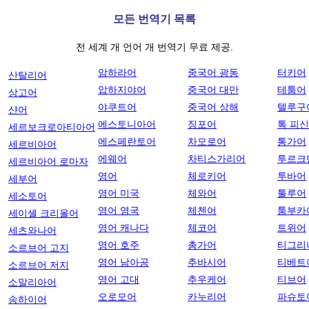
모든 번역기 목록
전 세계 개 언어 개 번역기 무료 제공.
암하라어
중국어 광동
터키어
산탈리어
압하지야어
중국어 대만
테툼어
상고어
야쿠트어
중국어 상해
텔루구
샨어
에스토니아어
징포어
톡 피
세르보크로아티아어
에스페란토어
차모로어
통가어
세르비아어
에웨어
차티스가리어
투르크
세르비아어 로마자
영어
체로키어
투바어
세부어
영어 미국
체와어
툴루어
세소토어
영어 영국
체첸어
툼부카
세이셸 크리올어
영어 캐나다
체코어
트위어
세츠와나어
영어 호주
총가어
티그리
소르브어 고지
영어 남아공
추바시어
티베트
소르브어 저지
영어 고대
추우케어
티브어
소말리아어
오로모어
카누리어
파슈토
송하이어