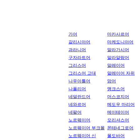
가어
마카사르어
갈리시아어
마케도니아어
과라니어
말라가시어
구자라트어
말라얄람어
그리스어
말레이어
그리스어 고대
말레이어 자위
나우아틀어
맘어
나폴리어
맹크스어
네덜란드어
머스코지어
네와르어
메도우 마리어
네팔어
메이테이어
노르웨이어
모리셔스어
노르웨이어 부크몰
몬테네그로어
노르웨이어 신
몰도바어