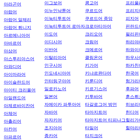
이그보어
콩고어
프리울
아라곤어
이누인낙툰어
쿠르드어
프리지
아랍어
이눅티투트어
쿠르드어 중앙
피지어
아랍어 알제리
이눅티투트어 로마자
크로아티아어
핀란드
아랍어 튀니지
이도어
크리오어
필리핀
아르메니아어
이디시어
크림어
하리야
아바르어
이반어
크메르어
하와이
아삼어
이탈리아어
클링온어
하우사
아스투리아스어
인구시어
키가어
하카친
아와디어
인도네시아어
키냐르완다어
한국어
아이마라어
인터링구아어
키룬디어
헝가리
아이슬란드어
일로카노어
키르기스어
후파어
아이티 크리올어
일본어
키투바어
훈스뤼
아일랜드어
자메이카 파투아어
타갈로그어 방언
히브리
아제르바이잔어
자바어
타마지트어
힌디어
아체어
자자키어
타마지트어 티피나그
힐리가
아촐리어
조지아어
타밀어
힐마리
아칸어
종카어
타지크어
아파르어