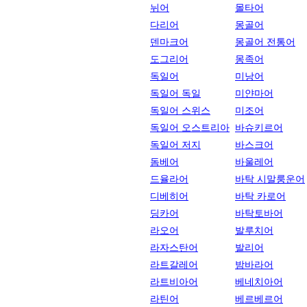
뉘어
몰타어
다리어
몽골어
덴마크어
몽골어 전통어
도그리어
몽족어
독일어
미낭어
독일어 독일
미얀마어
독일어 스위스
미조어
독일어 오스트리아
바슈키르어
독일어 저지
바스크어
돔베어
바울레어
드율라어
바탁 시말룽운어
디베히어
바탁 카로어
딩카어
바탁토바어
라오어
발루치어
라자스탄어
발리어
라트갈레어
밤바라어
라트비아어
베네치아어
라틴어
베르베르어