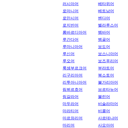
러시아어
베타위어
로마니어
베트남어
로만시어
벤다어
로지반어
벨라루스어
롬바르디아어
벰바어
루간다어
벵골어
루마니아어
보도어
루신어
보스니아어
루오어
보즈푸리어
룩셈부르크어
부랴트어
리구리아어
북소토어
리투아니아어
불가리아어
림뷔르흐어
브르타뉴어
링갈라어
블린어
마두라어
비슬라마어
마라티어
비콜어
마르와리어
사르데냐어
마리어
사모아어