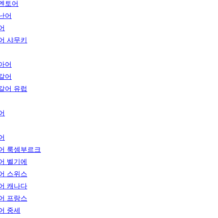
멘토어
난어
어
어 샤무키
아어
갈어
갈어 유럽
어
어
어 룩셈부르크
어 벨기에
어 스위스
어 캐나다
어 프랑스
어 중세