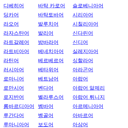
디베히어
바탁 카로어
슬로베니아어
딩카어
바탁토바어
시리아어
라오어
발루치어
시칠리아어
라자스탄어
발리어
신다린어
라트갈레어
밤바라어
신디어
라트비아어
베네치아어
실레지아어
라틴어
베르베르어
싱할라어
러시아어
베타위어
아라곤어
로마니어
베트남어
아랍어
로만시어
벤다어
아랍어 알제리
로지반어
벨라루스어
아랍어 튀니지
롬바르디아어
벰바어
아르메니아어
루간다어
벵골어
아바르어
루마니아어
보도어
아삼어