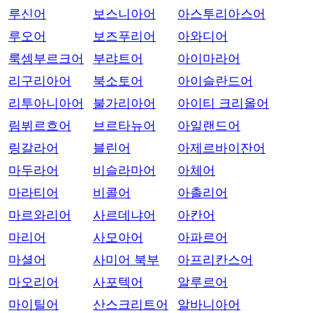
루신어
보스니아어
아스투리아스어
루오어
보즈푸리어
아와디어
룩셈부르크어
부랴트어
아이마라어
리구리아어
북소토어
아이슬란드어
리투아니아어
불가리아어
아이티 크리올어
림뷔르흐어
브르타뉴어
아일랜드어
링갈라어
블린어
아제르바이잔어
마두라어
비슬라마어
아체어
마라티어
비콜어
아촐리어
마르와리어
사르데냐어
아칸어
마리어
사모아어
아파르어
마셜어
사미어 북부
아프리칸스어
마오리어
사포텍어
알루르어
마이틸어
산스크리트어
알바니아어