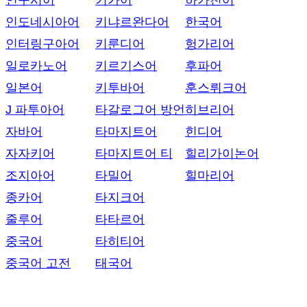
인구시어
키가어
하카친어
인도네시아어
키냐르완다어
한국어
인터링구아어
키룬디어
헝가리어
일로카노어
키르기스어
후파어
일본어
키투바어
훈스뤼크어
J 파투아어
타갈로그어 방언
히브리어
자바어
타마지트어
힌디어
자자키어
타마지트어 티
힐리가이논어
조지아어
타밀어
힐마리어
종카어
타지크어
줄루어
타타르어
중국어
타히티어
중국어 고전
태국어