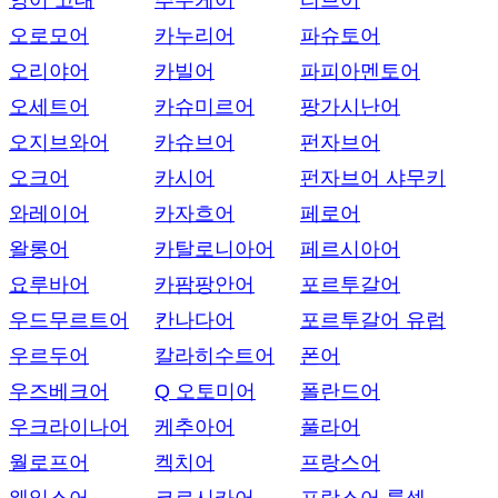
영어 고대
추우케어
티브어
오로모어
카누리어
파슈토어
오리야어
카빌어
파피아멘토어
오세트어
카슈미르어
팡가시난어
오지브와어
카슈브어
펀자브어
오크어
카시어
펀자브어 샤무키
와레이어
카자흐어
페로어
왈롱어
카탈로니아어
페르시아어
요루바어
카팜팡안어
포르투갈어
우드무르트어
칸나다어
포르투갈어 유럽
우르두어
칼라히수트어
폰어
우즈베크어
Q 오토미어
폴란드어
우크라이나어
케추아어
풀라어
월로프어
켁치어
프랑스어