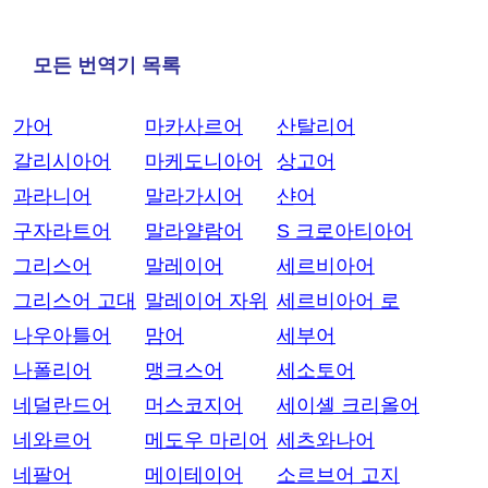
모든 번역기 목록
가어
마카사르어
산탈리어
갈리시아어
마케도니아어
상고어
과라니어
말라가시어
샨어
구자라트어
말라얄람어
S 크로아티아어
그리스어
말레이어
세르비아어
그리스어 고대
말레이어 자위
세르비아어 로
나우아틀어
맘어
세부어
나폴리어
맹크스어
세소토어
네덜란드어
머스코지어
세이셸 크리올어
네와르어
메도우 마리어
세츠와나어
네팔어
메이테이어
소르브어 고지