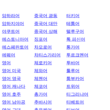
암하라어
중국어 광동
터키어
압하지야어
중국어 대만
테툼어
야쿠트어
중국어 상해
텔루구어
에스토니아어
징포어
톡 피신어
에스페란토어
차모로어
통가어
에웨어
차티스가리어
투르크멘어
영어
체로키어
투바어
영어 미국
체와어
툴루어
영어 영국
체첸어
툼부카어
영어 캐나다
체코어
트위어
영어 호주
총가어
티그리냐어
영어 남아공
추바시어
티베트어