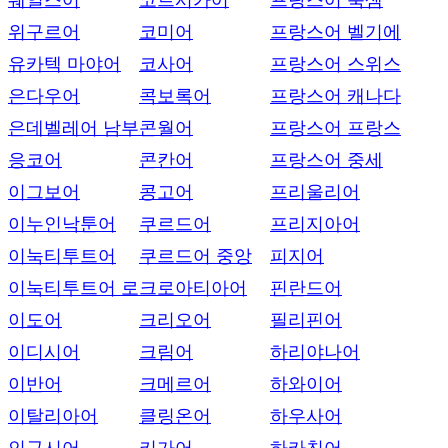
웨일스어
코르시카어
프랑스어 룩셈
위구르어
코미어
프랑스어 벨기에
유카텍 마야어
코사어
프랑스어 스위스
은다우어
콕보록어
프랑스어 캐나다
은데벨레어 남부
콘월어
프랑스어 프랑스
응코어
콘칸어
프랑스어 중세
이그보어
콩고어
프리울리어
이누인낙툰어
쿠르드어
프리지아어
이눅티투트어
쿠르드어 중앙
피지어
이눅티투트어 로
크로아티아어
핀란드어
이도어
크리오어
필리핀어
이디시어
크림어
하리야나어
이반어
크메르어
하와이어
이탈리아어
클링온어
하우사어