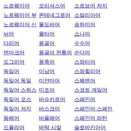
노르웨이어
모리셔스어
소르브어 저지
노르웨이어 부
몬테네그로어
소말리아어
노르웨이어 신
몰도바어
송하이어
뉘어
몰타어
쇼나어
다리어
몽골어
수수어
덴마크어
몽골어 전통어
순다어
도그리어
몽족어
스와티어
독일어
미낭어
스와힐리어
독일어 독일
미얀마어
스웨덴어
독일어 스위스
미조어
스코트 게일어
독일어 오스
바슈키르어
스페인어
독일어 저지
바스크어
스페인어 스페인
돔베어
바울레어
스페인어 라틴
드율라어
바탁 시말
슬로바키아어