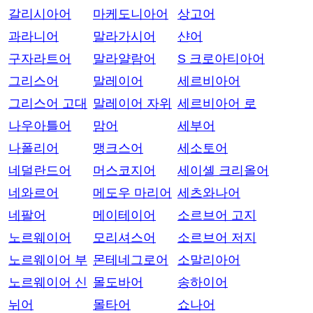
갈리시아어
마케도니아어
상고어
과라니어
말라가시어
샨어
구자라트어
말라얄람어
S 크로아티아어
그리스어
말레이어
세르비아어
그리스어 고대
말레이어 자위
세르비아어 로
나우아틀어
맘어
세부어
나폴리어
맹크스어
세소토어
네덜란드어
머스코지어
세이셸 크리올어
네와르어
메도우 마리어
세츠와나어
네팔어
메이테이어
소르브어 고지
노르웨이어
모리셔스어
소르브어 저지
노르웨이어 부
몬테네그로어
소말리아어
노르웨이어 신
몰도바어
송하이어
뉘어
몰타어
쇼나어