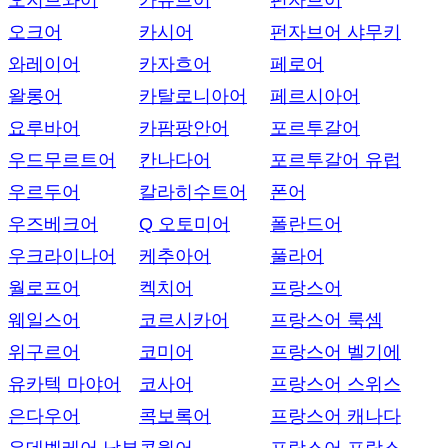
오지브와어
카슈브어
펀자브어
오크어
카시어
펀자브어 샤무키
와레이어
카자흐어
페로어
왈롱어
카탈로니아어
페르시아어
요루바어
카팜팡안어
포르투갈어
우드무르트어
칸나다어
포르투갈어 유럽
우르두어
칼라히수트어
폰어
우즈베크어
Q 오토미어
폴란드어
우크라이나어
케추아어
풀라어
월로프어
켁치어
프랑스어
웨일스어
코르시카어
프랑스어 룩셈
위구르어
코미어
프랑스어 벨기에
유카텍 마야어
코사어
프랑스어 스위스
은다우어
콕보록어
프랑스어 캐나다