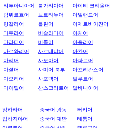
리투아니아어
불가리아어
아이티 크리올어
림뷔르흐어
브르타뉴어
아일랜드어
링갈라어
블린어
아제르바이잔어
마두라어
비슬라마어
아체어
마라티어
비콜어
아촐리어
마르와리어
사르데냐어
아칸어
마리어
사모아어
아파르어
마셜어
사미어 북부
아프리칸스어
마오리어
사포텍어
알루르어
마이틸어
산스크리트어
알바니아어
암하라어
중국어 광동
터키어
압하지야어
중국어 대만
테툼어