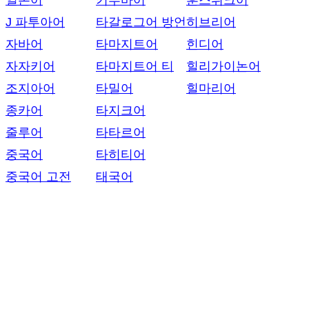
일본어
키투바어
훈스뤼크어
J 파투아어
타갈로그어 방언
히브리어
자바어
타마지트어
힌디어
자자키어
타마지트어 티
힐리가이논어
조지아어
타밀어
힐마리어
종카어
타지크어
줄루어
타타르어
중국어
타히티어
중국어 고전
태국어