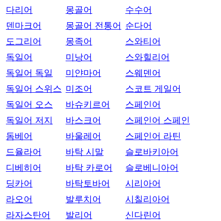
다리어
몽골어
수수어
덴마크어
몽골어 전통어
순다어
도그리어
몽족어
스와티어
독일어
미낭어
스와힐리어
독일어 독일
미얀마어
스웨덴어
독일어 스위스
미조어
스코트 게일어
독일어 오스
바슈키르어
스페인어
독일어 저지
바스크어
스페인어 스페인
돔베어
바울레어
스페인어 라틴
드율라어
바탁 시말
슬로바키아어
디베히어
바탁 카로어
슬로베니아어
딩카어
바탁토바어
시리아어
라오어
발루치어
시칠리아어
라자스탄어
발리어
신다린어