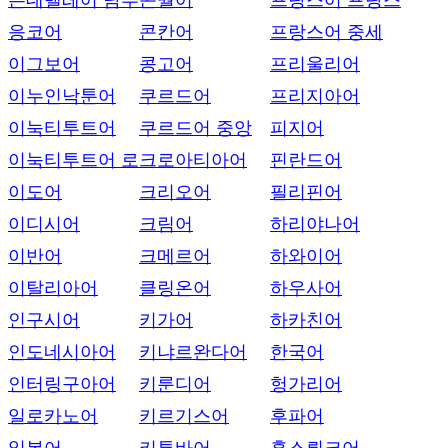
은데벨레어 남부
콘월어
프랑스어 프랑스
응코어
콘칸어
프랑스어 중세
이그보어
콩고어
프리울리어
이누인낙툰어
쿠르드어
프리지아어
이눅티투트어
쿠르드어 중앙
피지어
이눅티투트어 로
크로아티아어
핀란드어
이도어
크리오어
필리핀어
이디시어
크림어
하리야나어
이반어
크메르어
하와이어
이탈리아어
클링온어
하우사어
인구시어
키가어
하카친어
인도네시아어
키냐르완다어
한국어
인터링구아어
키룬디어
헝가리어
일로카노어
키르기스어
후파어