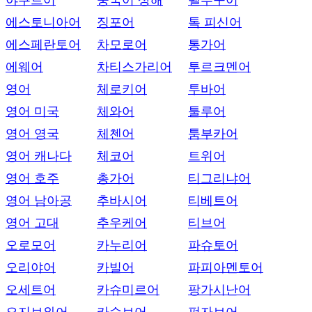
야쿠트어
중국어 상해
텔루구어
에스토니아어
징포어
톡 피신어
에스페란토어
차모로어
통가어
에웨어
차티스가리어
투르크멘어
영어
체로키어
투바어
영어 미국
체와어
툴루어
영어 영국
체첸어
툼부카어
영어 캐나다
체코어
트위어
영어 호주
총가어
티그리냐어
영어 남아공
추바시어
티베트어
영어 고대
추우케어
티브어
오로모어
카누리어
파슈토어
오리야어
카빌어
파피아멘토어
오세트어
카슈미르어
팡가시난어