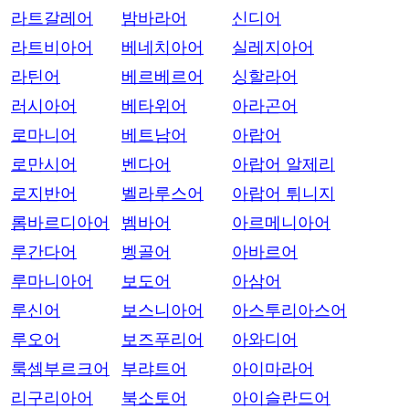
라트갈레어
밤바라어
신디어
라트비아어
베네치아어
실레지아어
라틴어
베르베르어
싱할라어
러시아어
베타위어
아라곤어
로마니어
베트남어
아랍어
로만시어
벤다어
아랍어 알제리
로지반어
벨라루스어
아랍어 튀니지
롬바르디아어
벰바어
아르메니아어
루간다어
벵골어
아바르어
루마니아어
보도어
아삼어
루신어
보스니아어
아스투리아스어
루오어
보즈푸리어
아와디어
룩셈부르크어
부랴트어
아이마라어
리구리아어
북소토어
아이슬란드어