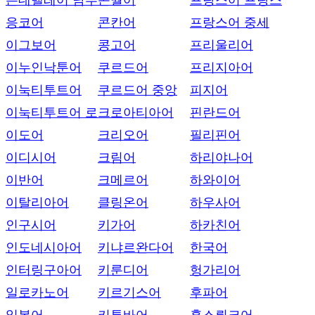
은데벨레어 남부
콘월어
프랑스어 프랑스
응코어
콘칸어
프랑스어 중세
이그보어
콩고어
프리울리어
이누인낙툰어
쿠르드어
프리지아어
이눅티투트어
쿠르드어 중앙
피지어
이눅티투트어 로
크로아티아어
핀란드어
이도어
크리오어
필리핀어
이디시어
크림어
하리야나어
이반어
크메르어
하와이어
이탈리아어
클링온어
하우사어
인구시어
키가어
하카친어
인도네시아어
키냐르완다어
한국어
인터링구아어
키룬디어
헝가리어
일로카노어
키르기스어
후파어