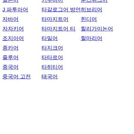
일본어
키투바어
훈스뤼크어
J 파투아어
타갈로그어 방언
히브리어
자바어
타마지트어
힌디어
자자키어
타마지트어 티
힐리가이논어
조지아어
타밀어
힐마리어
종카어
타지크어
줄루어
타타르어
중국어
타히티어
중국어 고전
태국어