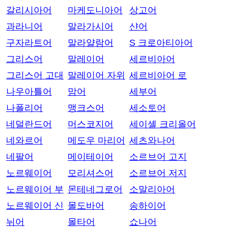
갈리시아어
마케도니아어
상고어
과라니어
말라가시어
샨어
구자라트어
말라얄람어
S 크로아티아어
그리스어
말레이어
세르비아어
그리스어 고대
말레이어 자위
세르비아어 로
나우아틀어
맘어
세부어
나폴리어
맹크스어
세소토어
네덜란드어
머스코지어
세이셸 크리올어
네와르어
메도우 마리어
세츠와나어
네팔어
메이테이어
소르브어 고지
노르웨이어
모리셔스어
소르브어 저지
노르웨이어 부
몬테네그로어
소말리아어
노르웨이어 신
몰도바어
송하이어
뉘어
몰타어
쇼나어