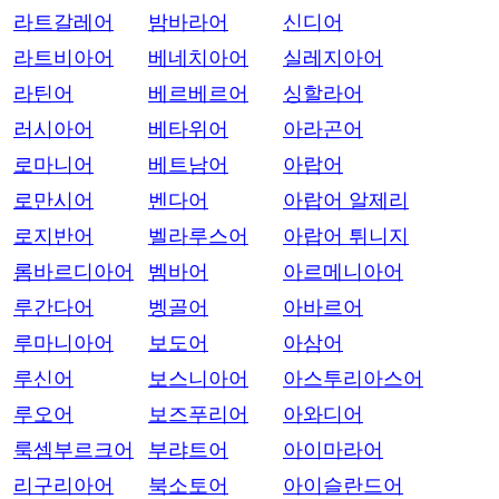
라트갈레어
밤바라어
신디어
라트비아어
베네치아어
실레지아어
라틴어
베르베르어
싱할라어
러시아어
베타위어
아라곤어
로마니어
베트남어
아랍어
로만시어
벤다어
아랍어 알제리
로지반어
벨라루스어
아랍어 튀니지
롬바르디아어
벰바어
아르메니아어
루간다어
벵골어
아바르어
루마니아어
보도어
아삼어
루신어
보스니아어
아스투리아스어
루오어
보즈푸리어
아와디어
룩셈부르크어
부랴트어
아이마라어
리구리아어
북소토어
아이슬란드어