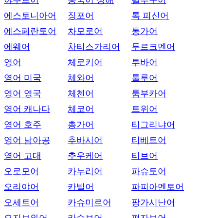
야쿠트어
중국어 상해
텔루구어
에스토니아어
징포어
톡 피신어
에스페란토어
차모로어
통가어
에웨어
차티스가리어
투르크멘어
영어
체로키어
투바어
영어 미국
체와어
툴루어
영어 영국
체첸어
툼부카어
영어 캐나다
체코어
트위어
영어 호주
총가어
티그리냐어
영어 남아공
추바시어
티베트어
영어 고대
추우케어
티브어
오로모어
카누리어
파슈토어
오리야어
카빌어
파피아멘토어
오세트어
카슈미르어
팡가시난어