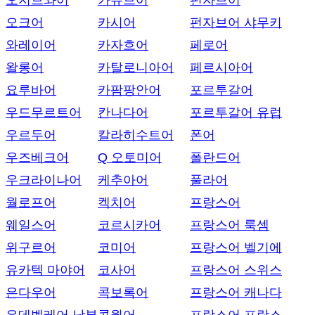
오지브와어
카슈브어
펀자브어
오크어
카시어
펀자브어 샤무키
와레이어
카자흐어
페로어
왈롱어
카탈로니아어
페르시아어
요루바어
카팜팡안어
포르투갈어
우드무르트어
칸나다어
포르투갈어 유럽
우르두어
칼라히수트어
폰어
우즈베크어
Q 오토미어
폴란드어
우크라이나어
케추아어
풀라어
월로프어
켁치어
프랑스어
웨일스어
코르시카어
프랑스어 룩셈
위구르어
코미어
프랑스어 벨기에
유카텍 마야어
코사어
프랑스어 스위스
은다우어
콕보록어
프랑스어 캐나다