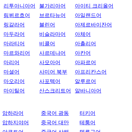
리투아니아어
불가리아어
아이티 크리올어
림뷔르흐어
브르타뉴어
아일랜드어
링갈라어
블린어
아제르바이잔어
마두라어
비슬라마어
아체어
마라티어
비콜어
아촐리어
마르와리어
사르데냐어
아칸어
마리어
사모아어
아파르어
마셜어
사미어 북부
아프리칸스어
마오리어
사포텍어
알루르어
마이틸어
산스크리트어
알바니아어
암하라어
중국어 광동
터키어
압하지야어
중국어 대만
테툼어