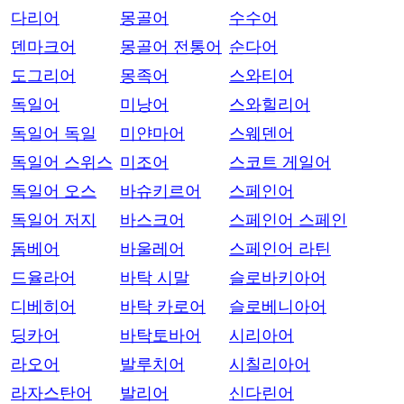
다리어
몽골어
수수어
덴마크어
몽골어 전통어
순다어
도그리어
몽족어
스와티어
독일어
미낭어
스와힐리어
독일어 독일
미얀마어
스웨덴어
독일어 스위스
미조어
스코트 게일어
독일어 오스
바슈키르어
스페인어
독일어 저지
바스크어
스페인어 스페인
돔베어
바울레어
스페인어 라틴
드율라어
바탁 시말
슬로바키아어
디베히어
바탁 카로어
슬로베니아어
딩카어
바탁토바어
시리아어
라오어
발루치어
시칠리아어
라자스탄어
발리어
신다린어