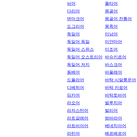
뉘어
몰타어
다리어
몽골어
덴마크어
몽골어 전통어
도그리어
몽족어
독일어
미낭어
독일어 독일
미얀마어
독일어 스위스
미조어
독일어 오스트리아
바슈키르어
독일어 저지
바스크어
돔베어
바울레어
드율라어
바탁 시말룽운어
디베히어
바탁 카로어
딩카어
바탁토바어
라오어
발루치어
라자스탄어
발리어
라트갈레어
밤바라어
라트비아어
베네치아어
라틴어
베르베르어