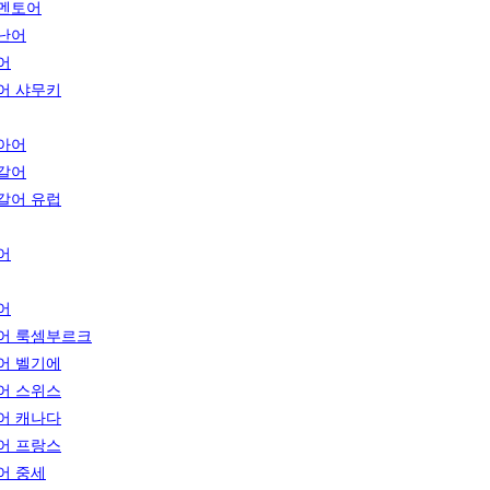
멘토어
난어
어
어 샤무키
아어
갈어
갈어 유럽
어
어
어 룩셈부르크
어 벨기에
어 스위스
어 캐나다
어 프랑스
어 중세