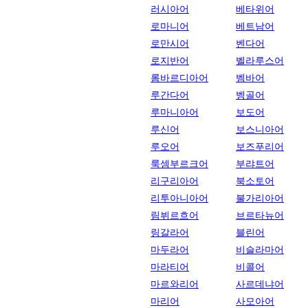
러시아어
베타위어
로마니어
베트남어
로만시어
벤다어
로지반어
벨라루스어
롬바르디아어
벰바어
루간다어
벵골어
루마니아어
보도어
루신어
보스니아어
루오어
보즈푸리어
룩셈부르크어
부랴트어
리구리아어
북소토어
리투아니아어
불가리아어
림뷔르흐어
브르타뉴어
링갈라어
블린어
마두라어
비슬라마어
마라티어
비콜어
마르와리어
사르데냐어
마리어
사모아어