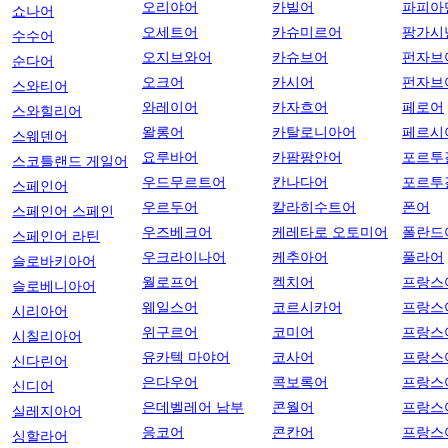
오리야어
카빌어
파피아
쇼나어
오세트어
카슈미르어
팡가시
수수어
오지브와어
카슈브어
펀자브
순다어
오크어
카시어
펀자브
스와티어
와레이어
카자흐어
페로어
스와힐리어
왈롱어
카탈로니아어
페르시
스웨덴어
요루바어
카팜팡안어
포르투
스코틀랜드 게일어
우드무르트어
칸나다어
포르투
스페인어
우르두어
칼라히수트어
폰어
스페인어 스페인
우즈베크어
케레타로 오토미어
폴란드
스페인어 라틴
우크라이나어
케추아어
풀라어
슬로바키아어
월로프어
켁치어
프랑스
슬로베니아어
웨일스어
코르시카어
프랑스
시리아어
위구르어
코미어
프랑스
시칠리아어
유카텍 마야어
코사어
프랑스
신다린어
은다우어
콕보록어
프랑스
신디어
은데벨레어 남부
콘월어
프랑스
실레지아어
응코어
콘칸어
프랑스
싱할라어