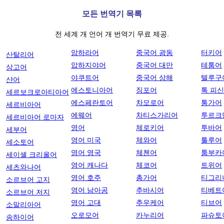
모든 번역기 목록
전 세계 개 언어 개 번역기 무료 제공.
암하라어
중국어 광동
터키어
산탈리어
압하지야어
중국어 대만
테툼어
상고어
야쿠트어
중국어 상해
텔루구
샨어
에스토니아어
징포어
톡 피
세르보크로아티아어
에스페란토어
차모로어
통가어
세르비아어
에웨어
차티스가리어
투르크
세르비아어 로마자
영어
체로키어
투바어
세부어
영어 미국
체와어
툴루어
세소토어
영어 영국
체첸어
툼부카
세이셸 크리올어
영어 캐나다
체코어
트위어
세츠와나어
영어 호주
총가어
티그리
소르브어 고지
영어 남아공
추바시어
티베트
소르브어 저지
영어 고대
추우케어
티브어
소말리아어
오로모어
카누리어
파슈토
송하이어