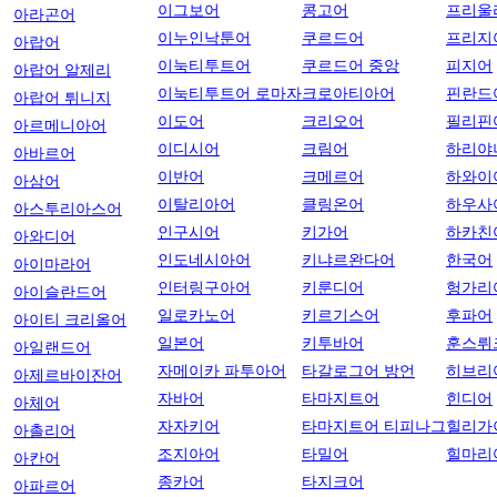
이그보어
콩고어
프리울
아라곤어
이누인낙툰어
쿠르드어
프리지
아랍어
이눅티투트어
쿠르드어 중앙
피지어
아랍어 알제리
이눅티투트어 로마자
크로아티아어
핀란드
아랍어 튀니지
이도어
크리오어
필리핀
아르메니아어
이디시어
크림어
하리야
아바르어
이반어
크메르어
하와이
아삼어
이탈리아어
클링온어
하우사
아스투리아스어
인구시어
키가어
하카친
아와디어
인도네시아어
키냐르완다어
한국어
아이마라어
인터링구아어
키룬디어
헝가리
아이슬란드어
일로카노어
키르기스어
후파어
아이티 크리올어
일본어
키투바어
훈스뤼
아일랜드어
자메이카 파투아어
타갈로그어 방언
히브리
아제르바이잔어
자바어
타마지트어
힌디어
아체어
자자키어
타마지트어 티피나그
힐리가
아촐리어
조지아어
타밀어
힐마리
아칸어
종카어
타지크어
아파르어