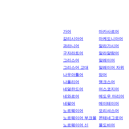
가어
마카사르어
갈리시아어
마케도니아어
과라니어
말라가시어
구자라트어
말라얄람어
그리스어
말레이어
그리스어 고대
말레이어 자위
나우아틀어
맘어
나폴리어
맹크스어
네덜란드어
머스코지어
네와르어
메도우 마리어
네팔어
메이테이어
노르웨이어
모리셔스어
노르웨이어 부크몰
몬테네그로어
노르웨이어 신
몰도바어