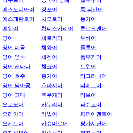
야쿠트어
중국어 상해
텔루구어
에스토니아어
징포어
톡 피신어
에스페란토어
차모로어
통가어
에웨어
차티스가리어
투르크멘어
영어
체로키어
투바어
영어 미국
체와어
툴루어
영어 영국
체첸어
툼부카어
영어 캐나다
체코어
트위어
영어 호주
총가어
티그리냐어
영어 남아공
추바시어
티베트어
영어 고대
추우케어
티브어
오로모어
카누리어
파슈토어
오리야어
카빌어
파피아멘토어
오세트어
카슈미르어
팡가시난어