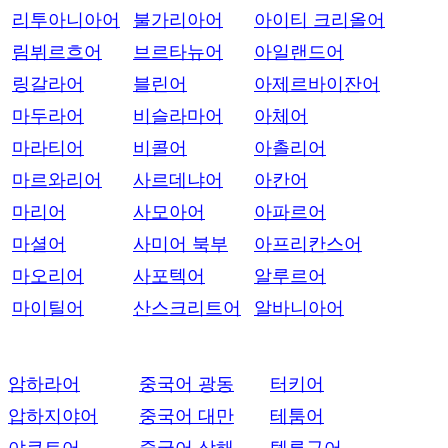
리투아니아어
불가리아어
아이티 크리올어
림뷔르흐어
브르타뉴어
아일랜드어
링갈라어
블린어
아제르바이잔어
마두라어
비슬라마어
아체어
마라티어
비콜어
아촐리어
마르와리어
사르데냐어
아칸어
마리어
사모아어
아파르어
마셜어
사미어 북부
아프리칸스어
마오리어
사포텍어
알루르어
마이틸어
산스크리트어
알바니아어
암하라어
중국어 광동
터키어
압하지야어
중국어 대만
테툼어