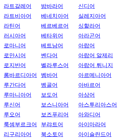
라트갈레어
밤바라어
신디어
라트비아어
베네치아어
실레지아어
라틴어
베르베르어
싱할라어
러시아어
베타위어
아라곤어
로마니어
베트남어
아랍어
로만시어
벤다어
아랍어 알제리
로지반어
벨라루스어
아랍어 튀니지
롬바르디아어
벰바어
아르메니아어
루간다어
벵골어
아바르어
루마니아어
보도어
아삼어
루신어
보스니아어
아스투리아스어
루오어
보즈푸리어
아와디어
룩셈부르크어
부랴트어
아이마라어
리구리아어
북소토어
아이슬란드어