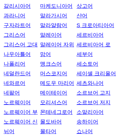
갈리시아어
마케도니아어
상고어
과라니어
말라가시어
샨어
구자라트어
말라얄람어
S 크로아티아어
그리스어
말레이어
세르비아어
그리스어 고대
말레이어 자위
세르비아어 로
나우아틀어
맘어
세부어
나폴리어
맹크스어
세소토어
네덜란드어
머스코지어
세이셸 크리올어
네와르어
메도우 마리어
세츠와나어
네팔어
메이테이어
소르브어 고지
노르웨이어
모리셔스어
소르브어 저지
노르웨이어 부
몬테네그로어
소말리아어
노르웨이어 신
몰도바어
송하이어
뉘어
몰타어
쇼나어