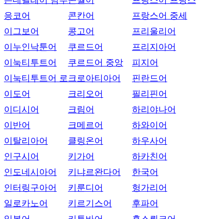
은데벨레어 남부
콘월어
프랑스어 프랑스
응코어
콘칸어
프랑스어 중세
이그보어
콩고어
프리울리어
이누인낙툰어
쿠르드어
프리지아어
이눅티투트어
쿠르드어 중앙
피지어
이눅티투트어 로
크로아티아어
핀란드어
이도어
크리오어
필리핀어
이디시어
크림어
하리야나어
이반어
크메르어
하와이어
이탈리아어
클링온어
하우사어
인구시어
키가어
하카친어
인도네시아어
키냐르완다어
한국어
인터링구아어
키룬디어
헝가리어
일로카노어
키르기스어
후파어