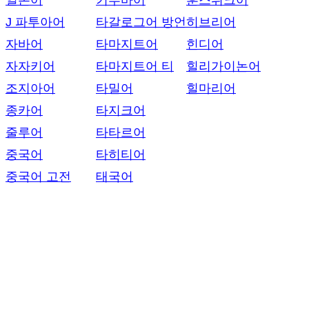
일본어
키투바어
훈스뤼크어
J 파투아어
타갈로그어 방언
히브리어
자바어
타마지트어
힌디어
자자키어
타마지트어 티
힐리가이논어
조지아어
타밀어
힐마리어
종카어
타지크어
줄루어
타타르어
중국어
타히티어
중국어 고전
태국어