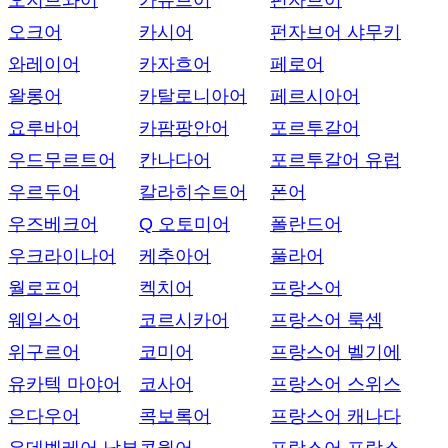
오지브와어
카슈브어
펀자브어
오크어
카시어
펀자브어 샤무키
와레이어
카자흐어
페로어
왈롱어
카탈로니아어
페르시아어
요루바어
카팜팡안어
포르투갈어
우드무르트어
칸나다어
포르투갈어 유럽
우르두어
칼라히수트어
폰어
우즈베크어
Q 오토미어
폴란드어
우크라이나어
케추아어
풀라어
월로프어
켁치어
프랑스어
웨일스어
코르시카어
프랑스어 룩셈
위구르어
코미어
프랑스어 벨기에
유카텍 마야어
코사어
프랑스어 스위스
은다우어
콕보록어
프랑스어 캐나다