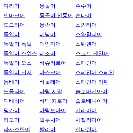
다리어
몽골어
수수어
덴마크어
몽골어 전통어
순다어
도그리어
몽족어
스와티어
독일어
미낭어
스와힐리어
독일어 독일
미얀마어
스웨덴어
독일어 스위스
미조어
스코트 게일어
독일어 오스
바슈키르어
스페인어
독일어 저지
바스크어
스페인어 스페인
돔베어
바울레어
스페인어 라틴
드율라어
바탁 시말
슬로바키아어
디베히어
바탁 카로어
슬로베니아어
딩카어
바탁토바어
시리아어
라오어
발루치어
시칠리아어
라자스탄어
발리어
신다린어