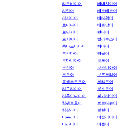
라트비아어
베네치아어
라틴어
베르베르어
러시아어
베타위어
로마니어
베트남어
로만시어
벤다어
로지반어
벨라루스어
롬바르디아어
벰바어
루간다어
벵골어
루마니아어
보도어
루신어
보스니아어
루오어
보즈푸리어
룩셈부르크어
부랴트어
리구리아어
북소토어
리투아니아어
불가리아어
림뷔르흐어
브르타뉴어
링갈라어
블린어
마두라어
비슬라마어
마라티어
비콜어