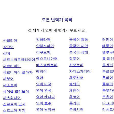
모든 번역기 목록
전 세계 개 언어 개 번역기 무료 제공.
암하라어
중국어 광동
터키어
산탈리어
압하지야어
중국어 대만
테툼어
상고어
야쿠트어
중국어 상해
텔루구
샨어
에스토니아어
징포어
톡 피
세르보크로아티아어
에스페란토어
차모로어
통가어
세르비아어
에웨어
차티스가리어
투르크
세르비아어 로마자
영어
체로키어
투바어
세부어
영어 미국
체와어
툴루어
세소토어
영어 영국
체첸어
툼부카
세이셸 크리올어
영어 캐나다
체코어
트위어
세츠와나어
영어 호주
총가어
티그리
소르브어 고지
영어 남아공
추바시어
티베트
소르브어 저지