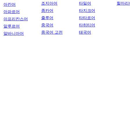
조지아어
타밀어
힐마리
아칸어
종카어
타지크어
아파르어
줄루어
타타르어
아프리칸스어
중국어
타히티어
알루르어
중국어 고전
태국어
알바니아어