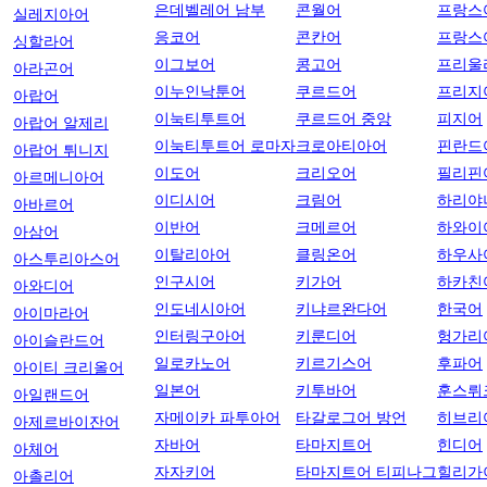
은데벨레어 남부
콘월어
프랑스
실레지아어
응코어
콘칸어
프랑스
싱할라어
이그보어
콩고어
프리울
아라곤어
이누인낙툰어
쿠르드어
프리지
아랍어
이눅티투트어
쿠르드어 중앙
피지어
아랍어 알제리
이눅티투트어 로마자
크로아티아어
핀란드
아랍어 튀니지
이도어
크리오어
필리핀
아르메니아어
이디시어
크림어
하리야
아바르어
이반어
크메르어
하와이
아삼어
이탈리아어
클링온어
하우사
아스투리아스어
인구시어
키가어
하카친
아와디어
인도네시아어
키냐르완다어
한국어
아이마라어
인터링구아어
키룬디어
헝가리
아이슬란드어
일로카노어
키르기스어
후파어
아이티 크리올어
일본어
키투바어
훈스뤼
아일랜드어
자메이카 파투아어
타갈로그어 방언
히브리
아제르바이잔어
자바어
타마지트어
힌디어
아체어
자자키어
타마지트어 티피나그
힐리가
아촐리어