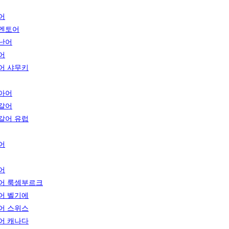
어
멘토어
난어
어
어 샤무키
아어
갈어
갈어 유럽
어
어
어 룩셈부르크
어 벨기에
어 스위스
어 캐나다