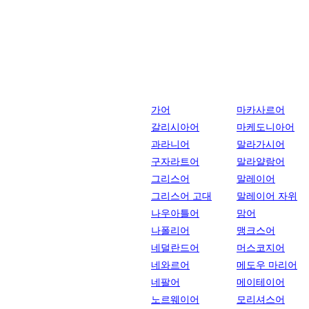
가어
마카사르어
갈리시아어
마케도니아어
과라니어
말라가시어
구자라트어
말라얄람어
그리스어
말레이어
그리스어 고대
말레이어 자위
나우아틀어
맘어
나폴리어
맹크스어
네덜란드어
머스코지어
네와르어
메도우 마리어
네팔어
메이테이어
노르웨이어
모리셔스어