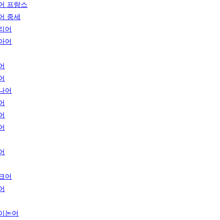
어 프랑스
어 중세
리어
아어
어
어
나어
어
어
어
어
크어
어
이논어