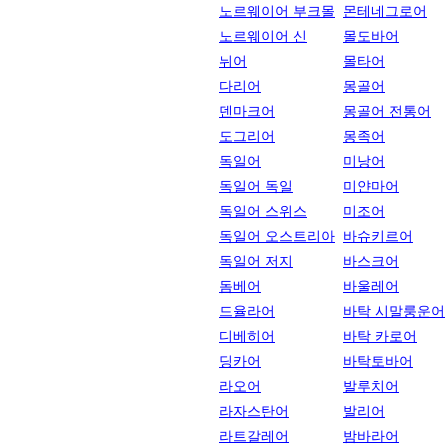
노르웨이어 부크몰
몬테네그로어
노르웨이어 신
몰도바어
뉘어
몰타어
다리어
몽골어
덴마크어
몽골어 전통어
도그리어
몽족어
독일어
미낭어
독일어 독일
미얀마어
독일어 스위스
미조어
독일어 오스트리아
바슈키르어
독일어 저지
바스크어
돔베어
바울레어
드율라어
바탁 시말룽운어
디베히어
바탁 카로어
딩카어
바탁토바어
라오어
발루치어
라자스탄어
발리어
라트갈레어
밤바라어