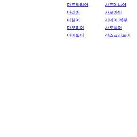
마르와리어
사르데냐어
마리어
사모아어
마셜어
사미어 북부
마오리어
사포텍어
마이틸어
산스크리트어