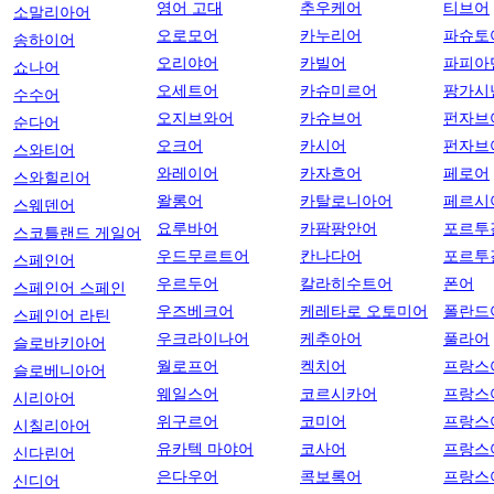
영어 고대
추우케어
티브어
소말리아어
오로모어
카누리어
파슈토
송하이어
오리야어
카빌어
파피아
쇼나어
오세트어
카슈미르어
팡가시
수수어
오지브와어
카슈브어
펀자브
순다어
오크어
카시어
펀자브
스와티어
와레이어
카자흐어
페로어
스와힐리어
왈롱어
카탈로니아어
페르시
스웨덴어
요루바어
카팜팡안어
포르투
스코틀랜드 게일어
우드무르트어
칸나다어
포르투
스페인어
우르두어
칼라히수트어
폰어
스페인어 스페인
우즈베크어
케레타로 오토미어
폴란드
스페인어 라틴
우크라이나어
케추아어
풀라어
슬로바키아어
월로프어
켁치어
프랑스
슬로베니아어
웨일스어
코르시카어
프랑스
시리아어
위구르어
코미어
프랑스
시칠리아어
유카텍 마야어
코사어
프랑스
신다린어
은다우어
콕보록어
프랑스
신디어