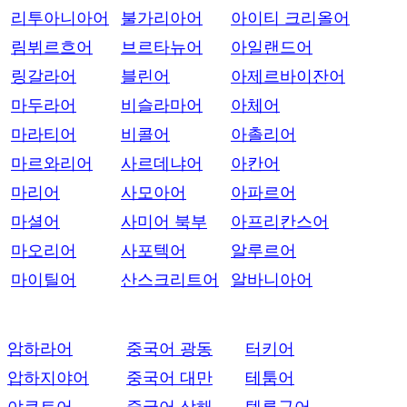
리투아니아어
불가리아어
아이티 크리올어
림뷔르흐어
브르타뉴어
아일랜드어
링갈라어
블린어
아제르바이잔어
마두라어
비슬라마어
아체어
마라티어
비콜어
아촐리어
마르와리어
사르데냐어
아칸어
마리어
사모아어
아파르어
마셜어
사미어 북부
아프리칸스어
마오리어
사포텍어
알루르어
마이틸어
산스크리트어
알바니아어
암하라어
중국어 광동
터키어
압하지야어
중국어 대만
테툼어