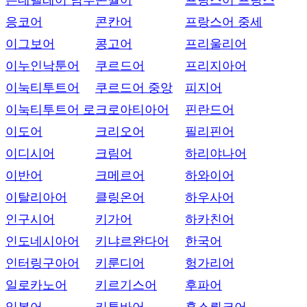
은데벨레어 남부
콘월어
프랑스어 프랑스
응코어
콘칸어
프랑스어 중세
이그보어
콩고어
프리울리어
이누인낙툰어
쿠르드어
프리지아어
이눅티투트어
쿠르드어 중앙
피지어
이눅티투트어 로
크로아티아어
핀란드어
이도어
크리오어
필리핀어
이디시어
크림어
하리야나어
이반어
크메르어
하와이어
이탈리아어
클링온어
하우사어
인구시어
키가어
하카친어
인도네시아어
키냐르완다어
한국어
인터링구아어
키룬디어
헝가리어
일로카노어
키르기스어
후파어