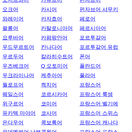
오지브와어
카슈브어
펀자브어
오크어
카시어
펀자브어 샤무키
와레이어
카자흐어
페로어
왈롱어
카탈로니아어
페르시아어
요루바어
카팜팡안어
포르투갈어
우드무르트어
칸나다어
포르투갈어 유럽
우르두어
칼라히수트어
폰어
우즈베크어
Q 오토미어
폴란드어
우크라이나어
케추아어
풀라어
월로프어
켁치어
프랑스어
웨일스어
코르시카어
프랑스어 룩셈
위구르어
코미어
프랑스어 벨기에
유카텍 마야어
코사어
프랑스어 스위스
은다우어
콕보록어
프랑스어 캐나다