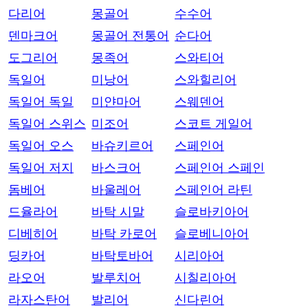
다리어
몽골어
수수어
덴마크어
몽골어 전통어
순다어
도그리어
몽족어
스와티어
독일어
미낭어
스와힐리어
독일어 독일
미얀마어
스웨덴어
독일어 스위스
미조어
스코트 게일어
독일어 오스
바슈키르어
스페인어
독일어 저지
바스크어
스페인어 스페인
돔베어
바울레어
스페인어 라틴
드율라어
바탁 시말
슬로바키아어
디베히어
바탁 카로어
슬로베니아어
딩카어
바탁토바어
시리아어
라오어
발루치어
시칠리아어
라자스탄어
발리어
신다린어