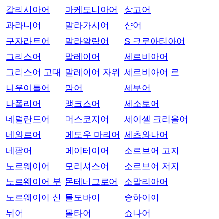
갈리시아어
마케도니아어
상고어
과라니어
말라가시어
샨어
구자라트어
말라얄람어
S 크로아티아어
그리스어
말레이어
세르비아어
그리스어 고대
말레이어 자위
세르비아어 로
나우아틀어
맘어
세부어
나폴리어
맹크스어
세소토어
네덜란드어
머스코지어
세이셸 크리올어
네와르어
메도우 마리어
세츠와나어
네팔어
메이테이어
소르브어 고지
노르웨이어
모리셔스어
소르브어 저지
노르웨이어 부
몬테네그로어
소말리아어
노르웨이어 신
몰도바어
송하이어
뉘어
몰타어
쇼나어