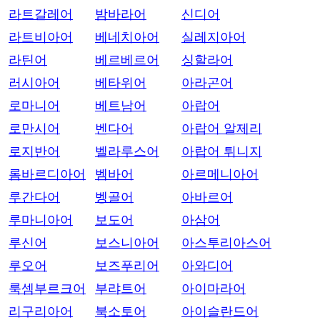
라트갈레어
밤바라어
신디어
라트비아어
베네치아어
실레지아어
라틴어
베르베르어
싱할라어
러시아어
베타위어
아라곤어
로마니어
베트남어
아랍어
로만시어
벤다어
아랍어 알제리
로지반어
벨라루스어
아랍어 튀니지
롬바르디아어
벰바어
아르메니아어
루간다어
벵골어
아바르어
루마니아어
보도어
아삼어
루신어
보스니아어
아스투리아스어
루오어
보즈푸리어
아와디어
룩셈부르크어
부랴트어
아이마라어
리구리아어
북소토어
아이슬란드어