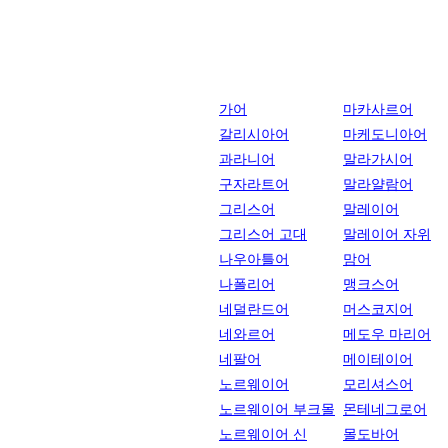
가어
마카사르어
갈리시아어
마케도니아어
과라니어
말라가시어
구자라트어
말라얄람어
그리스어
말레이어
그리스어 고대
말레이어 자위
나우아틀어
맘어
나폴리어
맹크스어
네덜란드어
머스코지어
네와르어
메도우 마리어
네팔어
메이테이어
노르웨이어
모리셔스어
노르웨이어 부크몰
몬테네그로어
노르웨이어 신
몰도바어