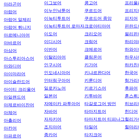
이그보어
콩고어
프리울
아라곤어
이누인낙툰어
쿠르드어
프리지
아랍어
이눅티투트어
쿠르드어 중앙
피지어
아랍어 알제리
이눅티투트어 로마자
크로아티아어
핀란드
아랍어 튀니지
이도어
크리오어
필리핀
아르메니아어
이디시어
크림어
하리야
아바르어
이반어
크메르어
하와이
아삼어
이탈리아어
클링온어
하우사
아스투리아스어
인구시어
키가어
하카친
아와디어
인도네시아어
키냐르완다어
한국어
아이마라어
인터링구아어
키룬디어
헝가리
아이슬란드어
일로카노어
키르기스어
후파어
아이티 크리올어
일본어
키투바어
훈스뤼
아일랜드어
자메이카 파투아어
타갈로그어 방언
히브리
아제르바이잔어
자바어
타마지트어
힌디어
아체어
자자키어
타마지트어 티피나그
힐리가
아촐리어
조지아어
타밀어
힐마리
아칸어
종카어
타지크어
아파르어