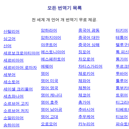
모든 번역기 목록
전 세계 개 언어 개 번역기 무료 제공.
암하라어
중국어 광동
터키어
산탈리어
압하지야어
중국어 대만
테툼어
상고어
야쿠트어
중국어 상해
텔루구
샨어
에스토니아어
징포어
톡 피
세르보크로아티아어
에스페란토어
차모로어
통가어
세르비아어
에웨어
차티스가리어
투르크
세르비아어 로마자
영어
체로키어
투바어
세부어
영어 미국
체와어
툴루어
세소토어
영어 영국
체첸어
툼부카
세이셸 크리올어
영어 캐나다
체코어
트위어
세츠와나어
영어 호주
총가어
티그리
소르브어 고지
영어 남아공
추바시어
티베트
소르브어 저지
영어 고대
추우케어
티브어
소말리아어
오로모어
카누리어
파슈토
송하이어