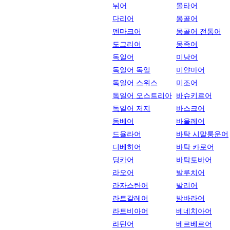
뉘어
몰타어
다리어
몽골어
덴마크어
몽골어 전통어
도그리어
몽족어
독일어
미낭어
독일어 독일
미얀마어
독일어 스위스
미조어
독일어 오스트리아
바슈키르어
독일어 저지
바스크어
돔베어
바울레어
드율라어
바탁 시말룽운어
디베히어
바탁 카로어
딩카어
바탁토바어
라오어
발루치어
라자스탄어
발리어
라트갈레어
밤바라어
라트비아어
베네치아어
라틴어
베르베르어