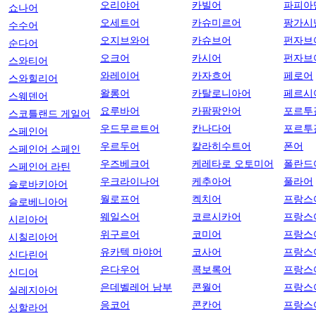
오리야어
카빌어
파피아
쇼나어
오세트어
카슈미르어
팡가시
수수어
오지브와어
카슈브어
펀자브
순다어
오크어
카시어
펀자브
스와티어
와레이어
카자흐어
페로어
스와힐리어
왈롱어
카탈로니아어
페르시
스웨덴어
요루바어
카팜팡안어
포르투
스코틀랜드 게일어
우드무르트어
칸나다어
포르투
스페인어
우르두어
칼라히수트어
폰어
스페인어 스페인
우즈베크어
케레타로 오토미어
폴란드
스페인어 라틴
우크라이나어
케추아어
풀라어
슬로바키아어
월로프어
켁치어
프랑스
슬로베니아어
웨일스어
코르시카어
프랑스
시리아어
위구르어
코미어
프랑스
시칠리아어
유카텍 마야어
코사어
프랑스
신다린어
은다우어
콕보록어
프랑스
신디어
은데벨레어 남부
콘월어
프랑스
실레지아어
응코어
콘칸어
프랑스
싱할라어