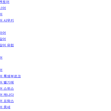
멘토어
난어
어
어 샤무키
아어
갈어
갈어 유럽
어
어
어 룩셈부르크
어 벨기에
어 스위스
어 캐나다
어 프랑스
어 중세