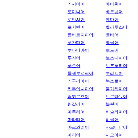
러시아어
베타위어
로마니어
베트남어
로만시어
벤다어
로지반어
벨라루스어
롬바르디아어
벰바어
루간다어
벵골어
루마니아어
보도어
루신어
보스니아어
루오어
보즈푸리어
룩셈부르크어
부랴트어
리구리아어
북소토어
리투아니아어
불가리아어
림뷔르흐어
브르타뉴어
링갈라어
블린어
마두라어
비슬라마어
마라티어
비콜어
마르와리어
사르데냐어
마리어
사모아어