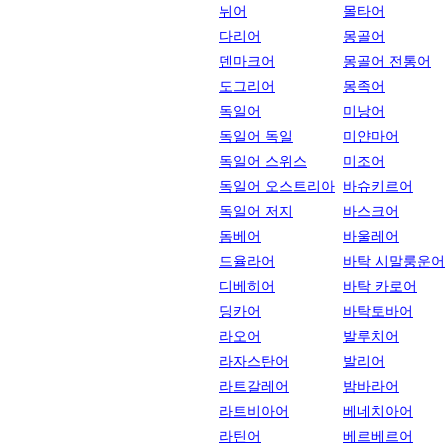
뉘어
몰타어
다리어
몽골어
덴마크어
몽골어 전통어
도그리어
몽족어
독일어
미낭어
독일어 독일
미얀마어
독일어 스위스
미조어
독일어 오스트리아
바슈키르어
독일어 저지
바스크어
돔베어
바울레어
드율라어
바탁 시말룽운어
디베히어
바탁 카로어
딩카어
바탁토바어
라오어
발루치어
라자스탄어
발리어
라트갈레어
밤바라어
라트비아어
베네치아어
라틴어
베르베르어