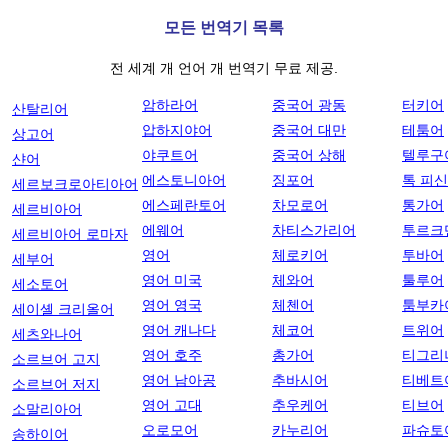
모든 번역기 목록
전 세계 개 언어 개 번역기 무료 제공.
암하라어
중국어 광동
터키어
산탈리어
압하지야어
중국어 대만
테툼어
상고어
야쿠트어
중국어 상해
텔루구
샨어
에스토니아어
징포어
톡 피
세르보크로아티아어
에스페란토어
차모로어
통가어
세르비아어
에웨어
차티스가리어
투르크
세르비아어 로마자
영어
체로키어
투바어
세부어
영어 미국
체와어
툴루어
세소토어
영어 영국
체첸어
툼부카
세이셸 크리올어
영어 캐나다
체코어
트위어
세츠와나어
영어 호주
총가어
티그리
소르브어 고지
영어 남아공
추바시어
티베트
소르브어 저지
영어 고대
추우케어
티브어
소말리아어
오로모어
카누리어
파슈토
송하이어