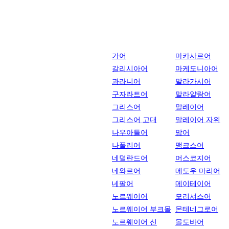
가어
마카사르어
갈리시아어
마케도니아어
과라니어
말라가시어
구자라트어
말라얄람어
그리스어
말레이어
그리스어 고대
말레이어 자위
나우아틀어
맘어
나폴리어
맹크스어
네덜란드어
머스코지어
네와르어
메도우 마리어
네팔어
메이테이어
노르웨이어
모리셔스어
노르웨이어 부크몰
몬테네그로어
노르웨이어 신
몰도바어