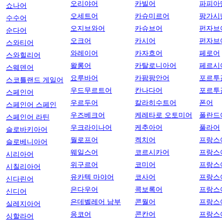
오리야어
카빌어
파피아
쇼나어
오세트어
카슈미르어
팡가시
수수어
오지브와어
카슈브어
펀자브
순다어
오크어
카시어
펀자브
스와티어
와레이어
카자흐어
페로어
스와힐리어
왈롱어
카탈로니아어
페르시
스웨덴어
요루바어
카팜팡안어
포르투
스코틀랜드 게일어
우드무르트어
칸나다어
포르투
스페인어
우르두어
칼라히수트어
폰어
스페인어 스페인
우즈베크어
케레타로 오토미어
폴란드
스페인어 라틴
우크라이나어
케추아어
풀라어
슬로바키아어
월로프어
켁치어
프랑스
슬로베니아어
웨일스어
코르시카어
프랑스
시리아어
위구르어
코미어
프랑스
시칠리아어
유카텍 마야어
코사어
프랑스
신다린어
은다우어
콕보록어
프랑스
신디어
은데벨레어 남부
콘월어
프랑스
실레지아어
응코어
콘칸어
프랑스
싱할라어