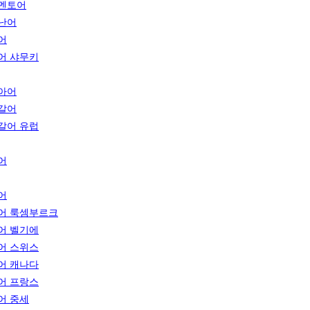
멘토어
난어
어
어 샤무키
아어
갈어
갈어 유럽
어
어
어 룩셈부르크
어 벨기에
어 스위스
어 캐나다
어 프랑스
어 중세