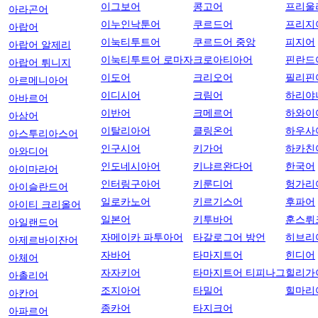
이그보어
콩고어
프리울
아라곤어
이누인낙툰어
쿠르드어
프리지
아랍어
이눅티투트어
쿠르드어 중앙
피지어
아랍어 알제리
이눅티투트어 로마자
크로아티아어
핀란드
아랍어 튀니지
이도어
크리오어
필리핀
아르메니아어
이디시어
크림어
하리야
아바르어
이반어
크메르어
하와이
아삼어
이탈리아어
클링온어
하우사
아스투리아스어
인구시어
키가어
하카친
아와디어
인도네시아어
키냐르완다어
한국어
아이마라어
인터링구아어
키룬디어
헝가리
아이슬란드어
일로카노어
키르기스어
후파어
아이티 크리올어
일본어
키투바어
훈스뤼
아일랜드어
자메이카 파투아어
타갈로그어 방언
히브리
아제르바이잔어
자바어
타마지트어
힌디어
아체어
자자키어
타마지트어 티피나그
힐리가
아촐리어
조지아어
타밀어
힐마리
아칸어
종카어
타지크어
아파르어