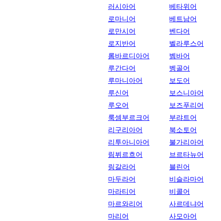
러시아어
베타위어
로마니어
베트남어
로만시어
벤다어
로지반어
벨라루스어
롬바르디아어
벰바어
루간다어
벵골어
루마니아어
보도어
루신어
보스니아어
루오어
보즈푸리어
룩셈부르크어
부랴트어
리구리아어
북소토어
리투아니아어
불가리아어
림뷔르흐어
브르타뉴어
링갈라어
블린어
마두라어
비슬라마어
마라티어
비콜어
마르와리어
사르데냐어
마리어
사모아어