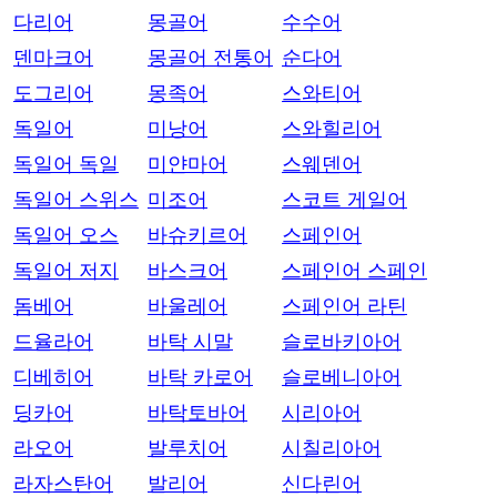
다리어
몽골어
수수어
덴마크어
몽골어 전통어
순다어
도그리어
몽족어
스와티어
독일어
미낭어
스와힐리어
독일어 독일
미얀마어
스웨덴어
독일어 스위스
미조어
스코트 게일어
독일어 오스
바슈키르어
스페인어
독일어 저지
바스크어
스페인어 스페인
돔베어
바울레어
스페인어 라틴
드율라어
바탁 시말
슬로바키아어
디베히어
바탁 카로어
슬로베니아어
딩카어
바탁토바어
시리아어
라오어
발루치어
시칠리아어
라자스탄어
발리어
신다린어