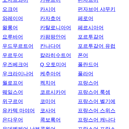
오지브와어
카슈브어
펀자브어
오크어
카시어
펀자브어 샤무키
와레이어
카자흐어
페로어
왈롱어
카탈로니아어
페르시아어
요루바어
카팜팡안어
포르투갈어
우드무르트어
칸나다어
포르투갈어 유럽
우르두어
칼라히수트어
폰어
우즈베크어
Q 오토미어
폴란드어
우크라이나어
케추아어
풀라어
월로프어
켁치어
프랑스어
웨일스어
코르시카어
프랑스어 룩셈
위구르어
코미어
프랑스어 벨기에
유카텍 마야어
코사어
프랑스어 스위스
은다우어
콕보록어
프랑스어 캐나다