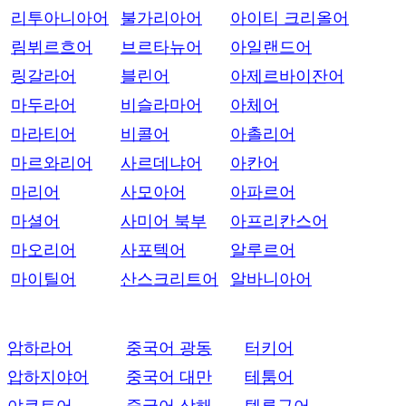
리투아니아어
불가리아어
아이티 크리올어
림뷔르흐어
브르타뉴어
아일랜드어
링갈라어
블린어
아제르바이잔어
마두라어
비슬라마어
아체어
마라티어
비콜어
아촐리어
마르와리어
사르데냐어
아칸어
마리어
사모아어
아파르어
마셜어
사미어 북부
아프리칸스어
마오리어
사포텍어
알루르어
마이틸어
산스크리트어
알바니아어
암하라어
중국어 광동
터키어
압하지야어
중국어 대만
테툼어