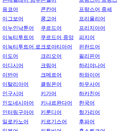
은데벨레어 남부
콘월어
프랑스어 프랑스
응코어
콘칸어
프랑스어 중세
이그보어
콩고어
프리울리어
이누인낙툰어
쿠르드어
프리지아어
이눅티투트어
쿠르드어 중앙
피지어
이눅티투트어 로
크로아티아어
핀란드어
이도어
크리오어
필리핀어
이디시어
크림어
하리야나어
이반어
크메르어
하와이어
이탈리아어
클링온어
하우사어
인구시어
키가어
하카친어
인도네시아어
키냐르완다어
한국어
인터링구아어
키룬디어
헝가리어
일로카노어
키르기스어
후파어