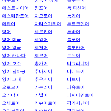
야쿠트어
중국어 상해
텔루구어
에스토니아어
징포어
톡 피신어
에스페란토어
차모로어
통가어
에웨어
차티스가리어
투르크멘어
영어
체로키어
투바어
영어 미국
체와어
툴루어
영어 영국
체첸어
툼부카어
영어 캐나다
체코어
트위어
영어 호주
총가어
티그리냐어
영어 남아공
추바시어
티베트어
영어 고대
추우케어
티브어
오로모어
카누리어
파슈토어
오리야어
카빌어
파피아멘토어
오세트어
카슈미르어
팡가시난어