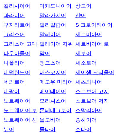
갈리시아어
마케도니아어
상고어
과라니어
말라가시어
샨어
구자라트어
말라얄람어
S 크로아티아어
그리스어
말레이어
세르비아어
그리스어 고대
말레이어 자위
세르비아어 로
나우아틀어
맘어
세부어
나폴리어
맹크스어
세소토어
네덜란드어
머스코지어
세이셸 크리올어
네와르어
메도우 마리어
세츠와나어
네팔어
메이테이어
소르브어 고지
노르웨이어
모리셔스어
소르브어 저지
노르웨이어 부
몬테네그로어
소말리아어
노르웨이어 신
몰도바어
송하이어
뉘어
몰타어
쇼나어