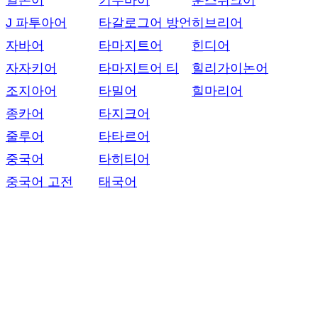
일본어
키투바어
훈스뤼크어
J 파투아어
타갈로그어 방언
히브리어
자바어
타마지트어
힌디어
자자키어
타마지트어 티
힐리가이논어
조지아어
타밀어
힐마리어
종카어
타지크어
줄루어
타타르어
중국어
타히티어
중국어 고전
태국어