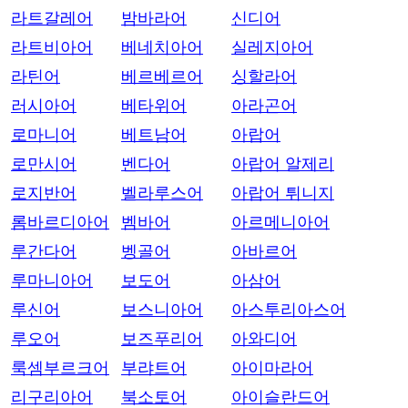
라트갈레어
밤바라어
신디어
라트비아어
베네치아어
실레지아어
라틴어
베르베르어
싱할라어
러시아어
베타위어
아라곤어
로마니어
베트남어
아랍어
로만시어
벤다어
아랍어 알제리
로지반어
벨라루스어
아랍어 튀니지
롬바르디아어
벰바어
아르메니아어
루간다어
벵골어
아바르어
루마니아어
보도어
아삼어
루신어
보스니아어
아스투리아스어
루오어
보즈푸리어
아와디어
룩셈부르크어
부랴트어
아이마라어
리구리아어
북소토어
아이슬란드어