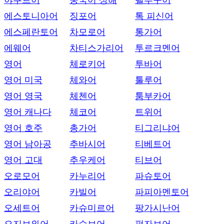
야쿠트어
중국어 상해
텔루구어
에스토니아어
징포어
톡 피신어
에스페란토어
차모로어
통가어
에웨어
차티스가리어
투르크멘어
영어
체로키어
투바어
영어 미국
체와어
툴루어
영어 영국
체첸어
툼부카어
영어 캐나다
체코어
트위어
영어 호주
총가어
티그리냐어
영어 남아공
추바시어
티베트어
영어 고대
추우케어
티브어
오로모어
카누리어
파슈토어
오리야어
카빌어
파피아멘토어
오세트어
카슈미르어
팡가시난어