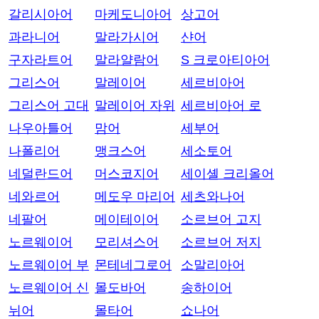
갈리시아어
마케도니아어
상고어
과라니어
말라가시어
샨어
구자라트어
말라얄람어
S 크로아티아어
그리스어
말레이어
세르비아어
그리스어 고대
말레이어 자위
세르비아어 로
나우아틀어
맘어
세부어
나폴리어
맹크스어
세소토어
네덜란드어
머스코지어
세이셸 크리올어
네와르어
메도우 마리어
세츠와나어
네팔어
메이테이어
소르브어 고지
노르웨이어
모리셔스어
소르브어 저지
노르웨이어 부
몬테네그로어
소말리아어
노르웨이어 신
몰도바어
송하이어
뉘어
몰타어
쇼나어