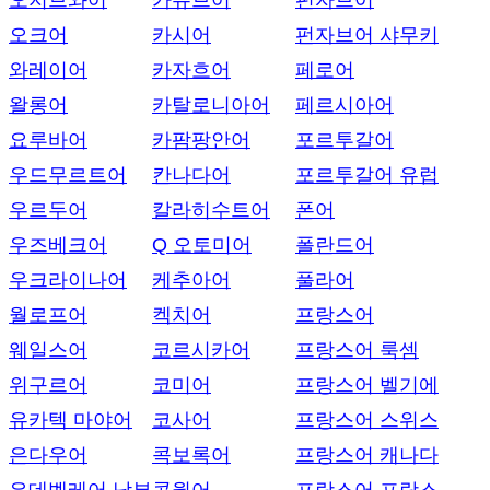
오지브와어
카슈브어
펀자브어
오크어
카시어
펀자브어 샤무키
와레이어
카자흐어
페로어
왈롱어
카탈로니아어
페르시아어
요루바어
카팜팡안어
포르투갈어
우드무르트어
칸나다어
포르투갈어 유럽
우르두어
칼라히수트어
폰어
우즈베크어
Q 오토미어
폴란드어
우크라이나어
케추아어
풀라어
월로프어
켁치어
프랑스어
웨일스어
코르시카어
프랑스어 룩셈
위구르어
코미어
프랑스어 벨기에
유카텍 마야어
코사어
프랑스어 스위스
은다우어
콕보록어
프랑스어 캐나다