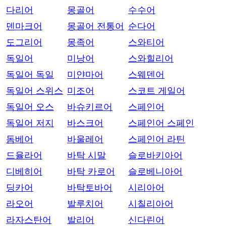
다리어
몽골어
수수어
덴마크어
몽골어 전통어
순다어
도그리어
몽족어
스와티어
독일어
미낭어
스와힐리어
독일어 독일
미얀마어
스웨덴어
독일어 스위스
미조어
스코트 게일어
독일어 오스
바슈키르어
스페인어
독일어 저지
바스크어
스페인어 스페인
돔베어
바울레어
스페인어 라틴
드율라어
바탁 시말
슬로바키아어
디베히어
바탁 카로어
슬로베니아어
딩카어
바탁토바어
시리아어
라오어
발루치어
시칠리아어
라자스탄어
발리어
신다린어