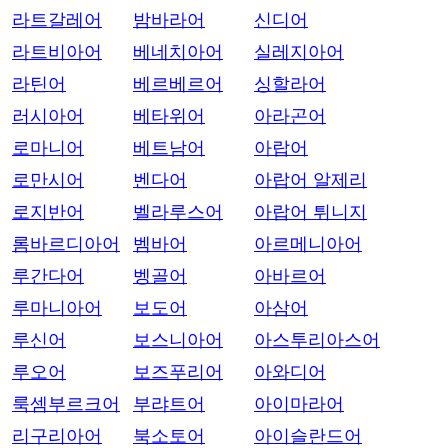
라트갈레어
밤바라어
신디어
라트비아어
베네치아어
실레지아어
라틴어
베르베르어
싱할라어
러시아어
베타위어
아라곤어
로마니어
베트남어
아랍어
로만시어
벤다어
아랍어 알제리
로지반어
벨라루스어
아랍어 튀니지
롬바르디아어
벰바어
아르메니아어
루간다어
벵골어
아바르어
루마니아어
보도어
아삼어
루신어
보스니아어
아스투리아스어
루오어
보즈푸리어
아와디어
룩셈부르크어
부랴트어
아이마라어
리구리아어
북소토어
아이슬란드어