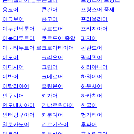
은데벨레어 남부
콘월어
프랑스어 프랑스
응코어
콘칸어
프랑스어 중세
이그보어
콩고어
프리울리어
이누인낙툰어
쿠르드어
프리지아어
이눅티투트어
쿠르드어 중앙
피지어
이눅티투트어 로
크로아티아어
핀란드어
이도어
크리오어
필리핀어
이디시어
크림어
하리야나어
이반어
크메르어
하와이어
이탈리아어
클링온어
하우사어
인구시어
키가어
하카친어
인도네시아어
키냐르완다어
한국어
인터링구아어
키룬디어
헝가리어
일로카노어
키르기스어
후파어