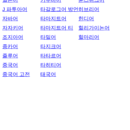
일본어
키투바어
훈스뤼크어
J 파투아어
타갈로그어 방언
히브리어
자바어
타마지트어
힌디어
자자키어
타마지트어 티
힐리가이논어
조지아어
타밀어
힐마리어
종카어
타지크어
줄루어
타타르어
중국어
타히티어
중국어 고전
태국어