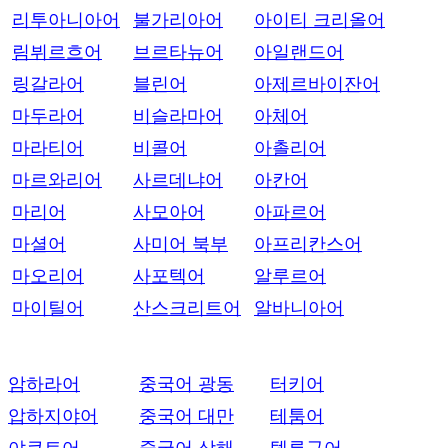
리투아니아어
불가리아어
아이티 크리올어
림뷔르흐어
브르타뉴어
아일랜드어
링갈라어
블린어
아제르바이잔어
마두라어
비슬라마어
아체어
마라티어
비콜어
아촐리어
마르와리어
사르데냐어
아칸어
마리어
사모아어
아파르어
마셜어
사미어 북부
아프리칸스어
마오리어
사포텍어
알루르어
마이틸어
산스크리트어
알바니아어
암하라어
중국어 광동
터키어
압하지야어
중국어 대만
테툼어