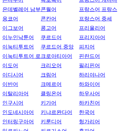
은다우어
콕보록어
프랑스어 캐나다
은데벨레어 남부
콘월어
프랑스어 프랑스
응코어
콘칸어
프랑스어 중세
이그보어
콩고어
프리울리어
이누인낙툰어
쿠르드어
프리지아어
이눅티투트어
쿠르드어 중앙
피지어
이눅티투트어 로
크로아티아어
핀란드어
이도어
크리오어
필리핀어
이디시어
크림어
하리야나어
이반어
크메르어
하와이어
이탈리아어
클링온어
하우사어
인구시어
키가어
하카친어
인도네시아어
키냐르완다어
한국어
인터링구아어
키룬디어
헝가리어