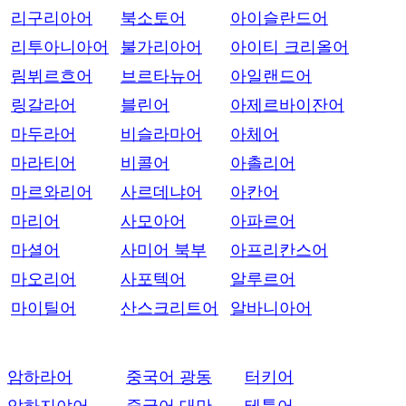
리구리아어
북소토어
아이슬란드어
리투아니아어
불가리아어
아이티 크리올어
림뷔르흐어
브르타뉴어
아일랜드어
링갈라어
블린어
아제르바이잔어
마두라어
비슬라마어
아체어
마라티어
비콜어
아촐리어
마르와리어
사르데냐어
아칸어
마리어
사모아어
아파르어
마셜어
사미어 북부
아프리칸스어
마오리어
사포텍어
알루르어
마이틸어
산스크리트어
알바니아어
암하라어
중국어 광동
터키어