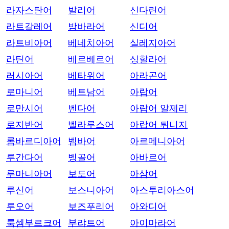
라자스탄어
발리어
신다린어
라트갈레어
밤바라어
신디어
라트비아어
베네치아어
실레지아어
라틴어
베르베르어
싱할라어
러시아어
베타위어
아라곤어
로마니어
베트남어
아랍어
로만시어
벤다어
아랍어 알제리
로지반어
벨라루스어
아랍어 튀니지
롬바르디아어
벰바어
아르메니아어
루간다어
벵골어
아바르어
루마니아어
보도어
아삼어
루신어
보스니아어
아스투리아스어
루오어
보즈푸리어
아와디어
룩셈부르크어
부랴트어
아이마라어