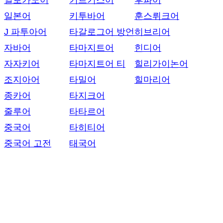
일로카노어
키르기스어
후파어
일본어
키투바어
훈스뤼크어
J 파투아어
타갈로그어 방언
히브리어
자바어
타마지트어
힌디어
자자키어
타마지트어 티
힐리가이논어
조지아어
타밀어
힐마리어
종카어
타지크어
줄루어
타타르어
중국어
타히티어
중국어 고전
태국어