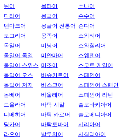
뉘어
몰타어
쇼나어
다리어
몽골어
수수어
덴마크어
몽골어 전통어
순다어
도그리어
몽족어
스와티어
독일어
미낭어
스와힐리어
독일어 독일
미얀마어
스웨덴어
독일어 스위스
미조어
스코트 게일어
독일어 오스
바슈키르어
스페인어
독일어 저지
바스크어
스페인어 스페인
돔베어
바울레어
스페인어 라틴
드율라어
바탁 시말
슬로바키아어
디베히어
바탁 카로어
슬로베니아어
딩카어
바탁토바어
시리아어
라오어
발루치어
시칠리아어