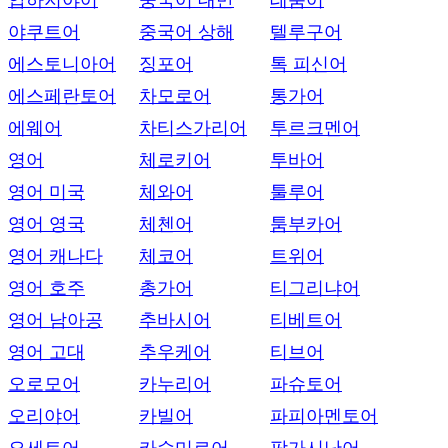
압하지야어
중국어 대만
테툼어
야쿠트어
중국어 상해
텔루구어
에스토니아어
징포어
톡 피신어
에스페란토어
차모로어
통가어
에웨어
차티스가리어
투르크멘어
영어
체로키어
투바어
영어 미국
체와어
툴루어
영어 영국
체첸어
툼부카어
영어 캐나다
체코어
트위어
영어 호주
총가어
티그리냐어
영어 남아공
추바시어
티베트어
영어 고대
추우케어
티브어
오로모어
카누리어
파슈토어
오리야어
카빌어
파피아멘토어