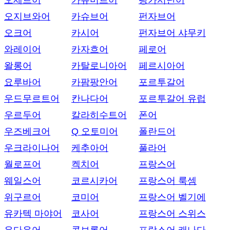
오세트어
카슈미르어
팡가시난어
오지브와어
카슈브어
펀자브어
오크어
카시어
펀자브어 샤무키
와레이어
카자흐어
페로어
왈롱어
카탈로니아어
페르시아어
요루바어
카팜팡안어
포르투갈어
우드무르트어
칸나다어
포르투갈어 유럽
우르두어
칼라히수트어
폰어
우즈베크어
Q 오토미어
폴란드어
우크라이나어
케추아어
풀라어
월로프어
켁치어
프랑스어
웨일스어
코르시카어
프랑스어 룩셈
위구르어
코미어
프랑스어 벨기에
유카텍 마야어
코사어
프랑스어 스위스