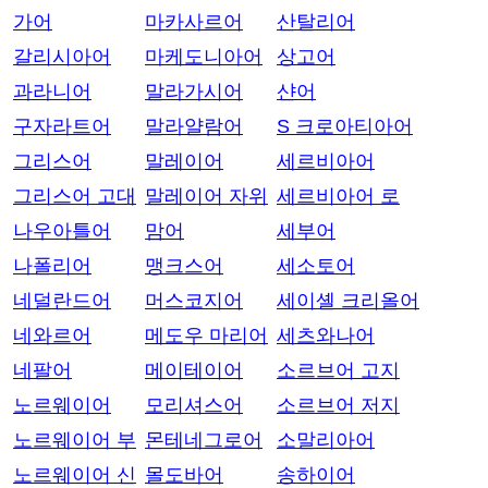
가어
마카사르어
산탈리어
갈리시아어
마케도니아어
상고어
과라니어
말라가시어
샨어
구자라트어
말라얄람어
S 크로아티아어
그리스어
말레이어
세르비아어
그리스어 고대
말레이어 자위
세르비아어 로
나우아틀어
맘어
세부어
나폴리어
맹크스어
세소토어
네덜란드어
머스코지어
세이셸 크리올어
네와르어
메도우 마리어
세츠와나어
네팔어
메이테이어
소르브어 고지
노르웨이어
모리셔스어
소르브어 저지
노르웨이어 부
몬테네그로어
소말리아어
노르웨이어 신
몰도바어
송하이어