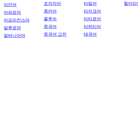
조지아어
타밀어
힐마리
아칸어
종카어
타지크어
아파르어
줄루어
타타르어
아프리칸스어
중국어
타히티어
알루르어
중국어 고전
태국어
알바니아어