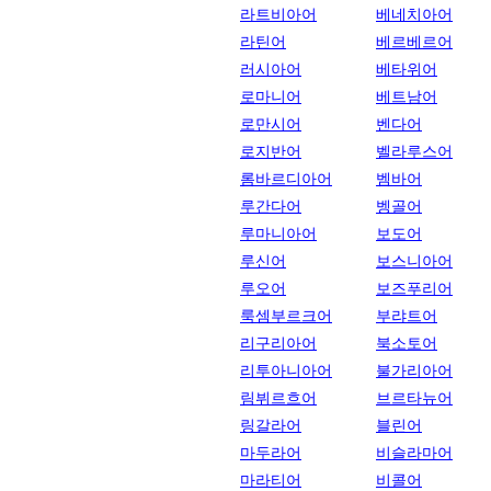
라트비아어
베네치아어
라틴어
베르베르어
러시아어
베타위어
로마니어
베트남어
로만시어
벤다어
로지반어
벨라루스어
롬바르디아어
벰바어
루간다어
벵골어
루마니아어
보도어
루신어
보스니아어
루오어
보즈푸리어
룩셈부르크어
부랴트어
리구리아어
북소토어
리투아니아어
불가리아어
림뷔르흐어
브르타뉴어
링갈라어
블린어
마두라어
비슬라마어
마라티어
비콜어