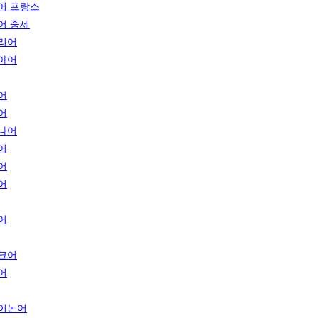
어 프랑스
어 중세
리어
아어
어
어
나어
어
어
어
어
크어
어
이논어