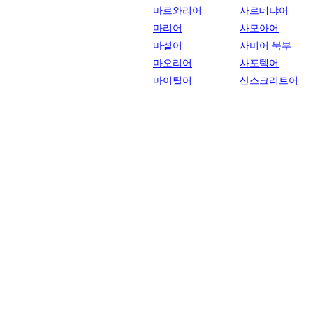
마르와리어
사르데냐어
마리어
사모아어
마셜어
사미어 북부
마오리어
사포텍어
마이틸어
산스크리트어