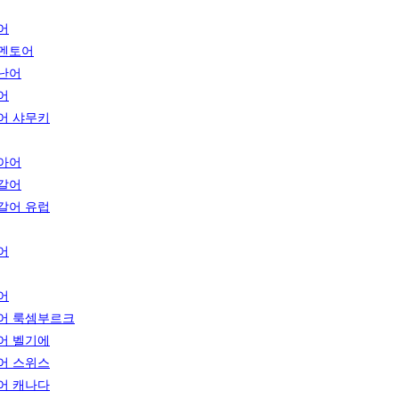
어
멘토어
난어
어
어 샤무키
아어
갈어
갈어 유럽
어
어
어 룩셈부르크
어 벨기에
어 스위스
어 캐나다