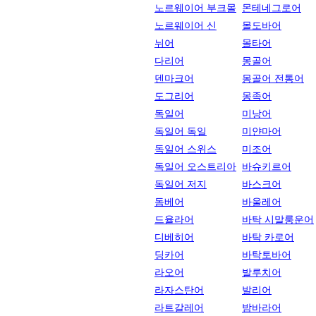
노르웨이어 부크몰
몬테네그로어
노르웨이어 신
몰도바어
뉘어
몰타어
다리어
몽골어
덴마크어
몽골어 전통어
도그리어
몽족어
독일어
미낭어
독일어 독일
미얀마어
독일어 스위스
미조어
독일어 오스트리아
바슈키르어
독일어 저지
바스크어
돔베어
바울레어
드율라어
바탁 시말룽운어
디베히어
바탁 카로어
딩카어
바탁토바어
라오어
발루치어
라자스탄어
발리어
라트갈레어
밤바라어