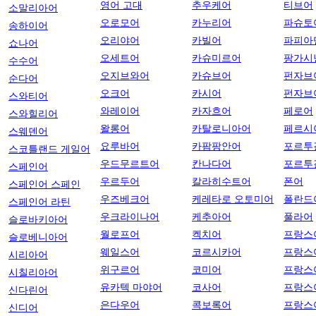
영어 고대
추우케어
티브어
소말리아어
오로모어
카누리어
파슈토
송하이어
오리야어
카빌어
파피아
쇼나어
오세트어
카슈미르어
팡가시
수수어
오지브와어
카슈브어
펀자브
순다어
오크어
카시어
펀자브
스와티어
와레이어
카자흐어
페로어
스와힐리어
왈롱어
카탈로니아어
페르시
스웨덴어
요루바어
카팜팡안어
포르투
스코틀랜드 게일어
우드무르트어
칸나다어
포르투
스페인어
우르두어
칼라히수트어
폰어
스페인어 스페인
우즈베크어
케레타로 오토미어
폴란드
스페인어 라틴
우크라이나어
케추아어
풀라어
슬로바키아어
월로프어
켁치어
프랑스
슬로베니아어
웨일스어
코르시카어
프랑스
시리아어
위구르어
코미어
프랑스
시칠리아어
유카텍 마야어
코사어
프랑스
신다린어
은다우어
콕보록어
프랑스
신디어