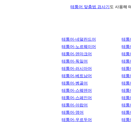
테툼어 맞춤법 검사기
도 사용해 
테툼어-네덜란드어
테툼
테툼어-노르웨이어
테툼
테툼어-덴마크어
테툼
테툼어-독일어
테툼
테툼어-러시아어
테툼
테툼어-베트남어
테툼
테툼어-벵골어
테툼
테툼어-스웨덴어
테툼
테툼어-스페인어
테툼
테툼어-아랍어
테툼
테툼어-영어
테툼
테툼어-우르두어
테툼