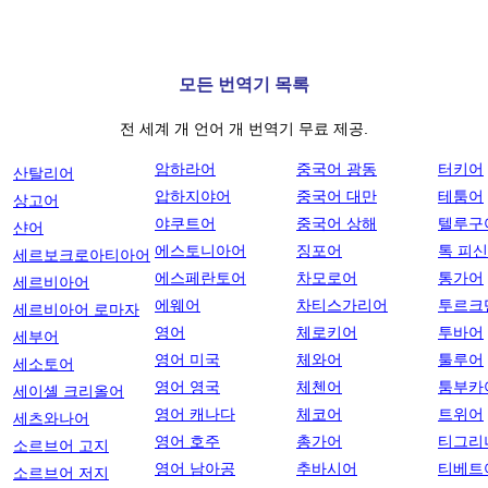
모든 번역기 목록
전 세계 개 언어 개 번역기 무료 제공.
암하라어
중국어 광동
터키어
산탈리어
압하지야어
중국어 대만
테툼어
상고어
야쿠트어
중국어 상해
텔루구
샨어
에스토니아어
징포어
톡 피
세르보크로아티아어
에스페란토어
차모로어
통가어
세르비아어
에웨어
차티스가리어
투르크
세르비아어 로마자
영어
체로키어
투바어
세부어
영어 미국
체와어
툴루어
세소토어
영어 영국
체첸어
툼부카
세이셸 크리올어
영어 캐나다
체코어
트위어
세츠와나어
영어 호주
총가어
티그리
소르브어 고지
영어 남아공
추바시어
티베트
소르브어 저지