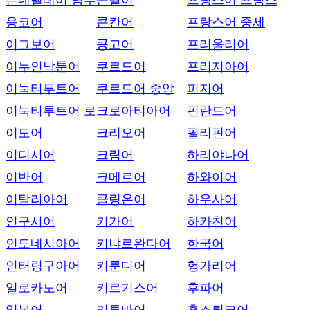
은데벨레어 남부
콘월어
프랑스어 프랑스
응코어
콘칸어
프랑스어 중세
이그보어
콩고어
프리울리어
이누인낙툰어
쿠르드어
프리지아어
이눅티투트어
쿠르드어 중앙
피지어
이눅티투트어 로
크로아티아어
핀란드어
이도어
크리오어
필리핀어
이디시어
크림어
하리야나어
이반어
크메르어
하와이어
이탈리아어
클링온어
하우사어
인구시어
키가어
하카친어
인도네시아어
키냐르완다어
한국어
인터링구아어
키룬디어
헝가리어
일로카노어
키르기스어
후파어