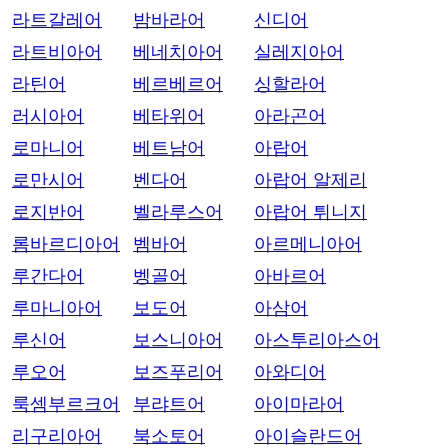
라트갈레어
밤바라어
신디어
라트비아어
베네치아어
실레지아어
라틴어
베르베르어
싱할라어
러시아어
베타위어
아라곤어
로마니어
베트남어
아랍어
로만시어
벤다어
아랍어 알제리
로지반어
벨라루스어
아랍어 튀니지
롬바르디아어
벰바어
아르메니아어
루간다어
벵골어
아바르어
루마니아어
보도어
아삼어
루신어
보스니아어
아스투리아스어
루오어
보즈푸리어
아와디어
룩셈부르크어
부랴트어
아이마라어
리구리아어
북소토어
아이슬란드어