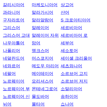
갈리시아어
마케도니아어
상고어
과라니어
말라가시어
샨어
구자라트어
말라얄람어
S 크로아티아어
그리스어
말레이어
세르비아어
그리스어 고대
말레이어 자위
세르비아어 로
나우아틀어
맘어
세부어
나폴리어
맹크스어
세소토어
네덜란드어
머스코지어
세이셸 크리올어
네와르어
메도우 마리어
세츠와나어
네팔어
메이테이어
소르브어 고지
노르웨이어
모리셔스어
소르브어 저지
노르웨이어 부
몬테네그로어
소말리아어
노르웨이어 신
몰도바어
송하이어
뉘어
몰타어
쇼나어