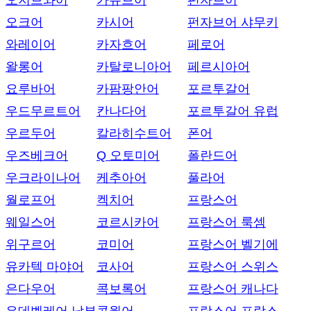
오지브와어
카슈브어
펀자브어
오크어
카시어
펀자브어 샤무키
와레이어
카자흐어
페로어
왈롱어
카탈로니아어
페르시아어
요루바어
카팜팡안어
포르투갈어
우드무르트어
칸나다어
포르투갈어 유럽
우르두어
칼라히수트어
폰어
우즈베크어
Q 오토미어
폴란드어
우크라이나어
케추아어
풀라어
월로프어
켁치어
프랑스어
웨일스어
코르시카어
프랑스어 룩셈
위구르어
코미어
프랑스어 벨기에
유카텍 마야어
코사어
프랑스어 스위스
은다우어
콕보록어
프랑스어 캐나다