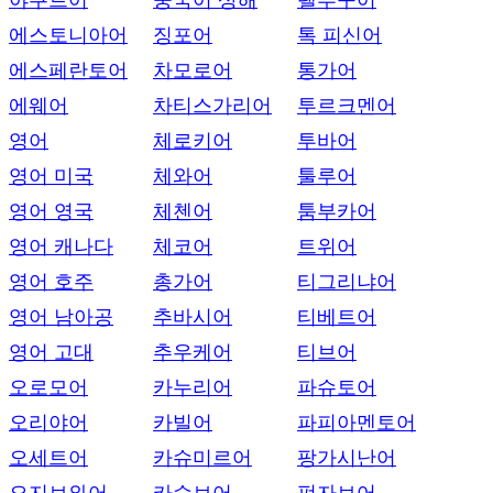
야쿠트어
중국어 상해
텔루구어
에스토니아어
징포어
톡 피신어
에스페란토어
차모로어
통가어
에웨어
차티스가리어
투르크멘어
영어
체로키어
투바어
영어 미국
체와어
툴루어
영어 영국
체첸어
툼부카어
영어 캐나다
체코어
트위어
영어 호주
총가어
티그리냐어
영어 남아공
추바시어
티베트어
영어 고대
추우케어
티브어
오로모어
카누리어
파슈토어
오리야어
카빌어
파피아멘토어
오세트어
카슈미르어
팡가시난어