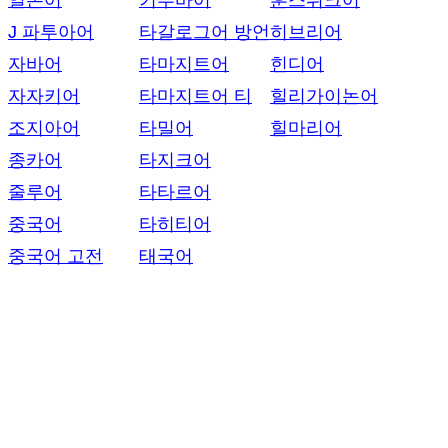
일본어
키투바어
훈스뤼크어
J 파투아어
타갈로그어 방언
히브리어
자바어
타마지트어
힌디어
자자키어
타마지트어 티
힐리가이논어
조지아어
타밀어
힐마리어
종카어
타지크어
줄루어
타타르어
중국어
타히티어
중국어 고전
태국어