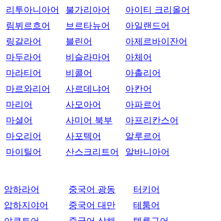
리투아니아어
불가리아어
아이티 크리올어
림뷔르흐어
브르타뉴어
아일랜드어
링갈라어
블린어
아제르바이잔어
마두라어
비슬라마어
아체어
마라티어
비콜어
아촐리어
마르와리어
사르데냐어
아칸어
마리어
사모아어
아파르어
마셜어
사미어 북부
아프리칸스어
마오리어
사포텍어
알루르어
마이틸어
산스크리트어
알바니아어
암하라어
중국어 광동
터키어
압하지야어
중국어 대만
테툼어