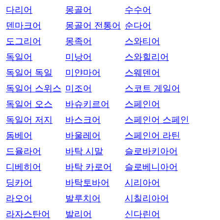
다리어
몽골어
수수어
덴마크어
몽골어 전통어
순다어
도그리어
몽족어
스와티어
독일어
미낭어
스와힐리어
독일어 독일
미얀마어
스웨덴어
독일어 스위스
미조어
스코트 게일어
독일어 오스
바슈키르어
스페인어
독일어 저지
바스크어
스페인어 스페인
돔베어
바울레어
스페인어 라틴
드율라어
바탁 시말
슬로바키아어
디베히어
바탁 카로어
슬로베니아어
딩카어
바탁토바어
시리아어
라오어
발루치어
시칠리아어
라자스탄어
발리어
신다린어