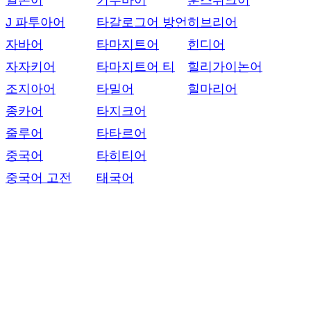
일본어
키투바어
훈스뤼크어
J 파투아어
타갈로그어 방언
히브리어
자바어
타마지트어
힌디어
자자키어
타마지트어 티
힐리가이논어
조지아어
타밀어
힐마리어
종카어
타지크어
줄루어
타타르어
중국어
타히티어
중국어 고전
태국어