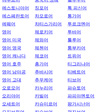
야쿠트어
중국어 상해
텔루구어
에스토니아어
징포어
톡 피신어
에스페란토어
차모로어
통가어
에웨어
차티스가리어
투르크멘어
영어
체로키어
투바어
영어 미국
체와어
툴루어
영어 영국
체첸어
툼부카어
영어 캐나다
체코어
트위어
영어 호주
총가어
티그리냐어
영어 남아공
추바시어
티베트어
영어 고대
추우케어
티브어
오로모어
카누리어
파슈토어
오리야어
카빌어
파피아멘토어
오세트어
카슈미르어
팡가시난어