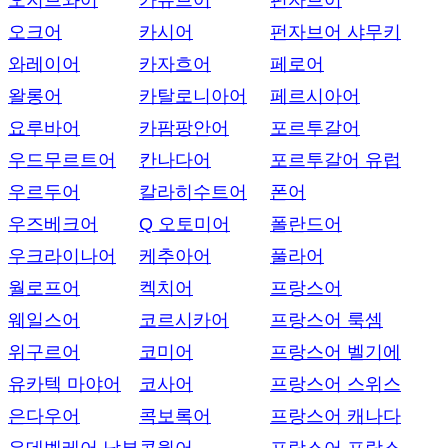
오지브와어
카슈브어
펀자브어
오크어
카시어
펀자브어 샤무키
와레이어
카자흐어
페로어
왈롱어
카탈로니아어
페르시아어
요루바어
카팜팡안어
포르투갈어
우드무르트어
칸나다어
포르투갈어 유럽
우르두어
칼라히수트어
폰어
우즈베크어
Q 오토미어
폴란드어
우크라이나어
케추아어
풀라어
월로프어
켁치어
프랑스어
웨일스어
코르시카어
프랑스어 룩셈
위구르어
코미어
프랑스어 벨기에
유카텍 마야어
코사어
프랑스어 스위스
은다우어
콕보록어
프랑스어 캐나다