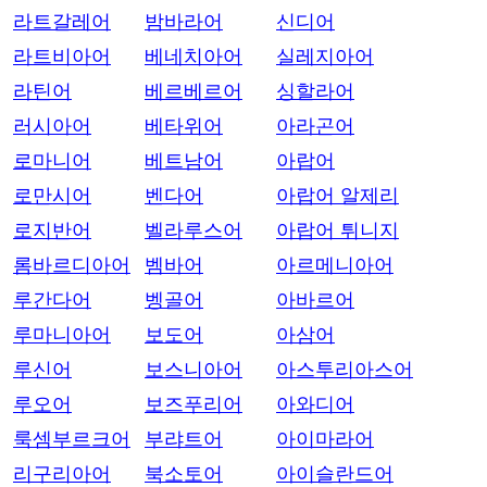
라트갈레어
밤바라어
신디어
라트비아어
베네치아어
실레지아어
라틴어
베르베르어
싱할라어
러시아어
베타위어
아라곤어
로마니어
베트남어
아랍어
로만시어
벤다어
아랍어 알제리
로지반어
벨라루스어
아랍어 튀니지
롬바르디아어
벰바어
아르메니아어
루간다어
벵골어
아바르어
루마니아어
보도어
아삼어
루신어
보스니아어
아스투리아스어
루오어
보즈푸리어
아와디어
룩셈부르크어
부랴트어
아이마라어
리구리아어
북소토어
아이슬란드어