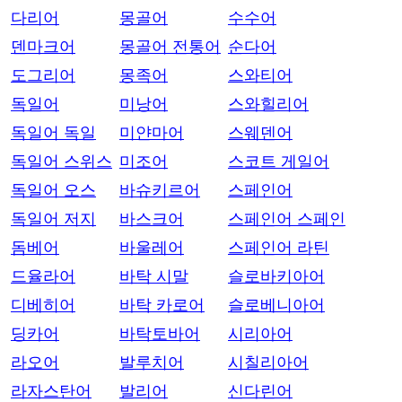
다리어
몽골어
수수어
덴마크어
몽골어 전통어
순다어
도그리어
몽족어
스와티어
독일어
미낭어
스와힐리어
독일어 독일
미얀마어
스웨덴어
독일어 스위스
미조어
스코트 게일어
독일어 오스
바슈키르어
스페인어
독일어 저지
바스크어
스페인어 스페인
돔베어
바울레어
스페인어 라틴
드율라어
바탁 시말
슬로바키아어
디베히어
바탁 카로어
슬로베니아어
딩카어
바탁토바어
시리아어
라오어
발루치어
시칠리아어
라자스탄어
발리어
신다린어