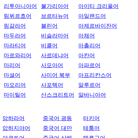
리투아니아어
불가리아어
아이티 크리올어
림뷔르흐어
브르타뉴어
아일랜드어
링갈라어
블린어
아제르바이잔어
마두라어
비슬라마어
아체어
마라티어
비콜어
아촐리어
마르와리어
사르데냐어
아칸어
마리어
사모아어
아파르어
마셜어
사미어 북부
아프리칸스어
마오리어
사포텍어
알루르어
마이틸어
산스크리트어
알바니아어
암하라어
중국어 광동
터키어
압하지야어
중국어 대만
테툼어