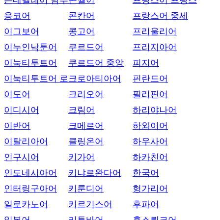
은데벨레어 남부
콘월어
프랑스어 프랑스
응코어
콘칸어
프랑스어 중세
이그보어
콩고어
프리울리어
이누인낙툰어
쿠르드어
프리지아어
이눅티투트어
쿠르드어 중앙
피지어
이눅티투트어 로
크로아티아어
핀란드어
이도어
크리오어
필리핀어
이디시어
크림어
하리야나어
이반어
크메르어
하와이어
이탈리아어
클링온어
하우사어
인구시어
키가어
하카친어
인도네시아어
키냐르완다어
한국어
인터링구아어
키룬디어
헝가리어
일로카노어
키르기스어
후파어