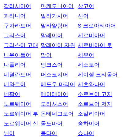
갈리시아어
마케도니아어
상고어
과라니어
말라가시어
샨어
구자라트어
말라얄람어
S 크로아티아어
그리스어
말레이어
세르비아어
그리스어 고대
말레이어 자위
세르비아어 로
나우아틀어
맘어
세부어
나폴리어
맹크스어
세소토어
네덜란드어
머스코지어
세이셸 크리올어
네와르어
메도우 마리어
세츠와나어
네팔어
메이테이어
소르브어 고지
노르웨이어
모리셔스어
소르브어 저지
노르웨이어 부
몬테네그로어
소말리아어
노르웨이어 신
몰도바어
송하이어
뉘어
몰타어
쇼나어