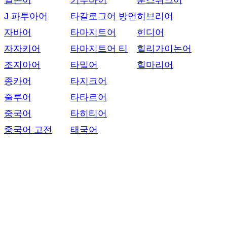
일본어
키투바어
훈스뤼크어
J 파투아어
타갈로그어 방언
히브리어
자바어
타마지트어
힌디어
자자키어
타마지트어 티
힐리가이논어
조지아어
타밀어
힐마리어
종카어
타지크어
줄루어
타타르어
중국어
타히티어
중국어 고전
태국어