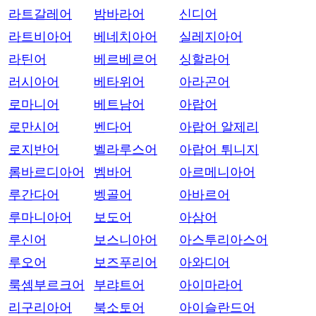
라트갈레어
밤바라어
신디어
라트비아어
베네치아어
실레지아어
라틴어
베르베르어
싱할라어
러시아어
베타위어
아라곤어
로마니어
베트남어
아랍어
로만시어
벤다어
아랍어 알제리
로지반어
벨라루스어
아랍어 튀니지
롬바르디아어
벰바어
아르메니아어
루간다어
벵골어
아바르어
루마니아어
보도어
아삼어
루신어
보스니아어
아스투리아스어
루오어
보즈푸리어
아와디어
룩셈부르크어
부랴트어
아이마라어
리구리아어
북소토어
아이슬란드어