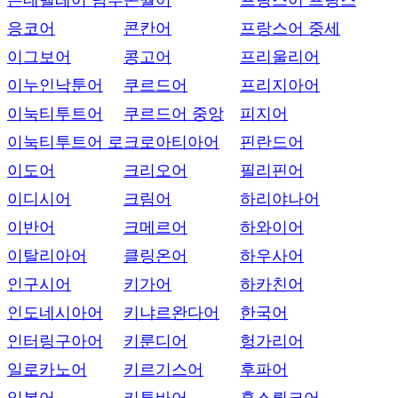
은데벨레어 남부
콘월어
프랑스어 프랑스
응코어
콘칸어
프랑스어 중세
이그보어
콩고어
프리울리어
이누인낙툰어
쿠르드어
프리지아어
이눅티투트어
쿠르드어 중앙
피지어
이눅티투트어 로
크로아티아어
핀란드어
이도어
크리오어
필리핀어
이디시어
크림어
하리야나어
이반어
크메르어
하와이어
이탈리아어
클링온어
하우사어
인구시어
키가어
하카친어
인도네시아어
키냐르완다어
한국어
인터링구아어
키룬디어
헝가리어
일로카노어
키르기스어
후파어