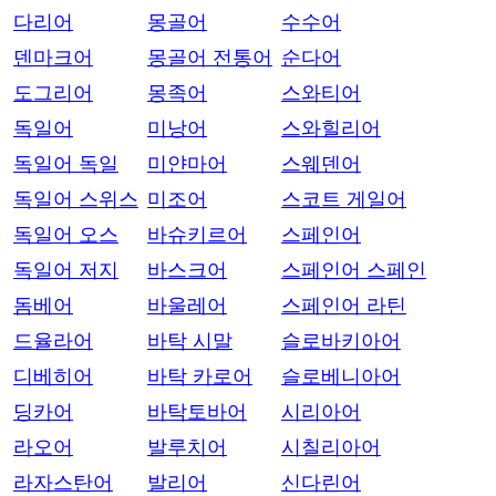
다리어
몽골어
수수어
덴마크어
몽골어 전통어
순다어
도그리어
몽족어
스와티어
독일어
미낭어
스와힐리어
독일어 독일
미얀마어
스웨덴어
독일어 스위스
미조어
스코트 게일어
독일어 오스
바슈키르어
스페인어
독일어 저지
바스크어
스페인어 스페인
돔베어
바울레어
스페인어 라틴
드율라어
바탁 시말
슬로바키아어
디베히어
바탁 카로어
슬로베니아어
딩카어
바탁토바어
시리아어
라오어
발루치어
시칠리아어
라자스탄어
발리어
신다린어