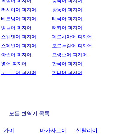
독일어-피지어
중국어-피지어
러시아어-피지어
광동어-피지어
베트남어-피지어
태국어-피지어
벵골어-피지어
터키어-피지어
스웨덴어-피지어
페르시아어-피지어
스페인어-피지어
포르투갈어-피지어
아랍어-피지어
프랑스어-피지어
영어-피지어
한국어-피지어
우르두어-피지어
힌디어-피지어
모든 번역기 목록
가어
마카사르어
산탈리어