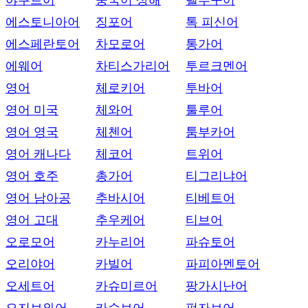
야쿠트어
중국어 상해
텔루구어
에스토니아어
징포어
톡 피신어
에스페란토어
차모로어
통가어
에웨어
차티스가리어
투르크멘어
영어
체로키어
투바어
영어 미국
체와어
툴루어
영어 영국
체첸어
툼부카어
영어 캐나다
체코어
트위어
영어 호주
총가어
티그리냐어
영어 남아공
추바시어
티베트어
영어 고대
추우케어
티브어
오로모어
카누리어
파슈토어
오리야어
카빌어
파피아멘토어
오세트어
카슈미르어
팡가시난어