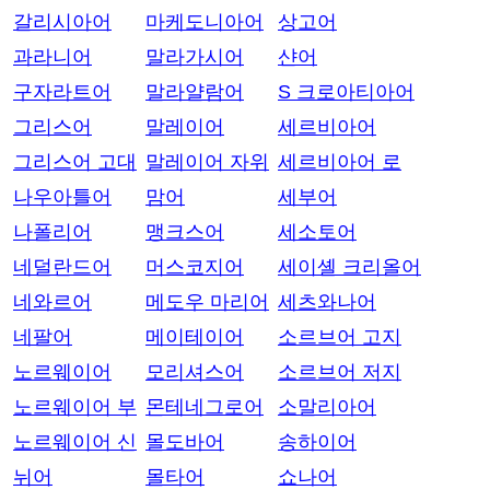
갈리시아어
마케도니아어
상고어
과라니어
말라가시어
샨어
구자라트어
말라얄람어
S 크로아티아어
그리스어
말레이어
세르비아어
그리스어 고대
말레이어 자위
세르비아어 로
나우아틀어
맘어
세부어
나폴리어
맹크스어
세소토어
네덜란드어
머스코지어
세이셸 크리올어
네와르어
메도우 마리어
세츠와나어
네팔어
메이테이어
소르브어 고지
노르웨이어
모리셔스어
소르브어 저지
노르웨이어 부
몬테네그로어
소말리아어
노르웨이어 신
몰도바어
송하이어
뉘어
몰타어
쇼나어