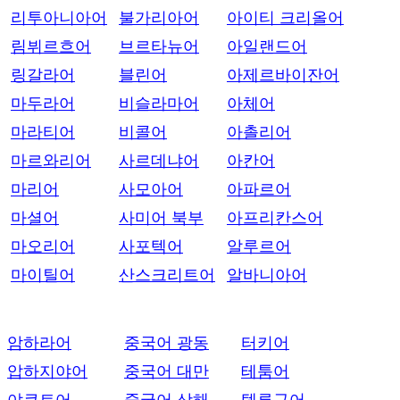
리투아니아어
불가리아어
아이티 크리올어
림뷔르흐어
브르타뉴어
아일랜드어
링갈라어
블린어
아제르바이잔어
마두라어
비슬라마어
아체어
마라티어
비콜어
아촐리어
마르와리어
사르데냐어
아칸어
마리어
사모아어
아파르어
마셜어
사미어 북부
아프리칸스어
마오리어
사포텍어
알루르어
마이틸어
산스크리트어
알바니아어
암하라어
중국어 광동
터키어
압하지야어
중국어 대만
테툼어