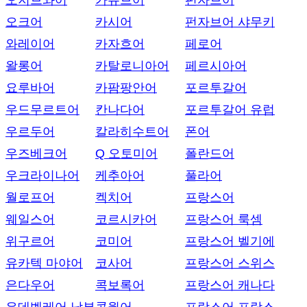
오지브와어
카슈브어
펀자브어
오크어
카시어
펀자브어 샤무키
와레이어
카자흐어
페로어
왈롱어
카탈로니아어
페르시아어
요루바어
카팜팡안어
포르투갈어
우드무르트어
칸나다어
포르투갈어 유럽
우르두어
칼라히수트어
폰어
우즈베크어
Q 오토미어
폴란드어
우크라이나어
케추아어
풀라어
월로프어
켁치어
프랑스어
웨일스어
코르시카어
프랑스어 룩셈
위구르어
코미어
프랑스어 벨기에
유카텍 마야어
코사어
프랑스어 스위스
은다우어
콕보록어
프랑스어 캐나다