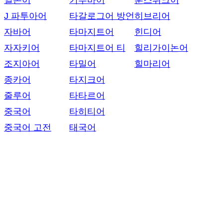
일본어
키투바어
훈스뤼크어
J 파투아어
타갈로그어 방언
히브리어
자바어
타마지트어
힌디어
자자키어
타마지트어 티
힐리가이논어
조지아어
타밀어
힐마리어
종카어
타지크어
줄루어
타타르어
중국어
타히티어
중국어 고전
태국어