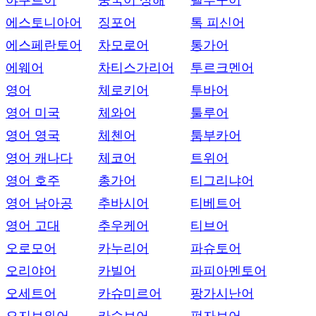
야쿠트어
중국어 상해
텔루구어
에스토니아어
징포어
톡 피신어
에스페란토어
차모로어
통가어
에웨어
차티스가리어
투르크멘어
영어
체로키어
투바어
영어 미국
체와어
툴루어
영어 영국
체첸어
툼부카어
영어 캐나다
체코어
트위어
영어 호주
총가어
티그리냐어
영어 남아공
추바시어
티베트어
영어 고대
추우케어
티브어
오로모어
카누리어
파슈토어
오리야어
카빌어
파피아멘토어
오세트어
카슈미르어
팡가시난어