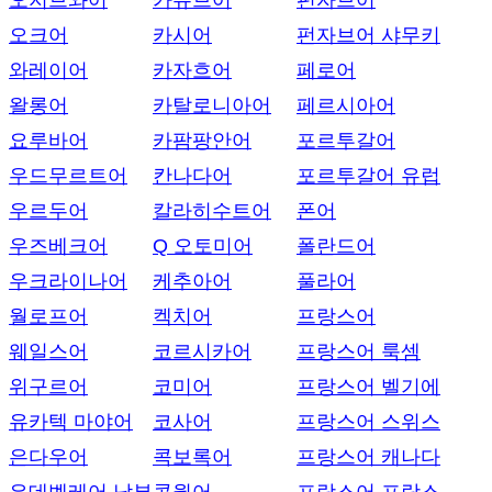
오지브와어
카슈브어
펀자브어
오크어
카시어
펀자브어 샤무키
와레이어
카자흐어
페로어
왈롱어
카탈로니아어
페르시아어
요루바어
카팜팡안어
포르투갈어
우드무르트어
칸나다어
포르투갈어 유럽
우르두어
칼라히수트어
폰어
우즈베크어
Q 오토미어
폴란드어
우크라이나어
케추아어
풀라어
월로프어
켁치어
프랑스어
웨일스어
코르시카어
프랑스어 룩셈
위구르어
코미어
프랑스어 벨기에
유카텍 마야어
코사어
프랑스어 스위스
은다우어
콕보록어
프랑스어 캐나다