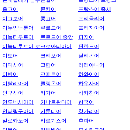
은데벨레어 남부
콘월어
프랑스어 프랑스
응코어
콘칸어
프랑스어 중세
이그보어
콩고어
프리울리어
이누인낙툰어
쿠르드어
프리지아어
이눅티투트어
쿠르드어 중앙
피지어
이눅티투트어 로
크로아티아어
핀란드어
이도어
크리오어
필리핀어
이디시어
크림어
하리야나어
이반어
크메르어
하와이어
이탈리아어
클링온어
하우사어
인구시어
키가어
하카친어
인도네시아어
키냐르완다어
한국어
인터링구아어
키룬디어
헝가리어
일로카노어
키르기스어
후파어