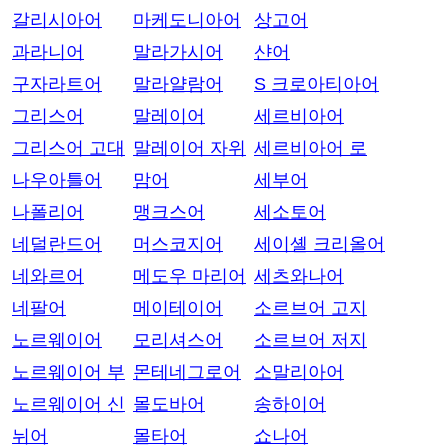
갈리시아어
마케도니아어
상고어
과라니어
말라가시어
샨어
구자라트어
말라얄람어
S 크로아티아어
그리스어
말레이어
세르비아어
그리스어 고대
말레이어 자위
세르비아어 로
나우아틀어
맘어
세부어
나폴리어
맹크스어
세소토어
네덜란드어
머스코지어
세이셸 크리올어
네와르어
메도우 마리어
세츠와나어
네팔어
메이테이어
소르브어 고지
노르웨이어
모리셔스어
소르브어 저지
노르웨이어 부
몬테네그로어
소말리아어
노르웨이어 신
몰도바어
송하이어
뉘어
몰타어
쇼나어