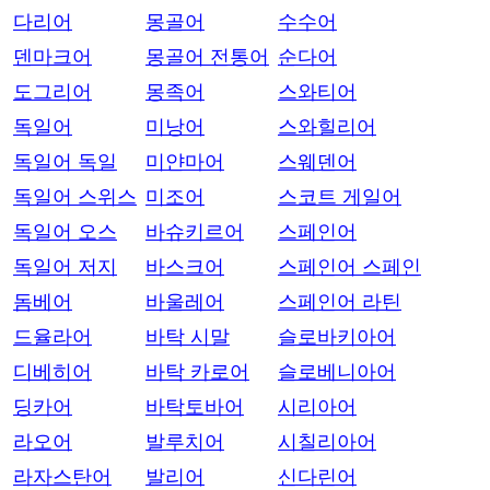
다리어
몽골어
수수어
덴마크어
몽골어 전통어
순다어
도그리어
몽족어
스와티어
독일어
미낭어
스와힐리어
독일어 독일
미얀마어
스웨덴어
독일어 스위스
미조어
스코트 게일어
독일어 오스
바슈키르어
스페인어
독일어 저지
바스크어
스페인어 스페인
돔베어
바울레어
스페인어 라틴
드율라어
바탁 시말
슬로바키아어
디베히어
바탁 카로어
슬로베니아어
딩카어
바탁토바어
시리아어
라오어
발루치어
시칠리아어
라자스탄어
발리어
신다린어