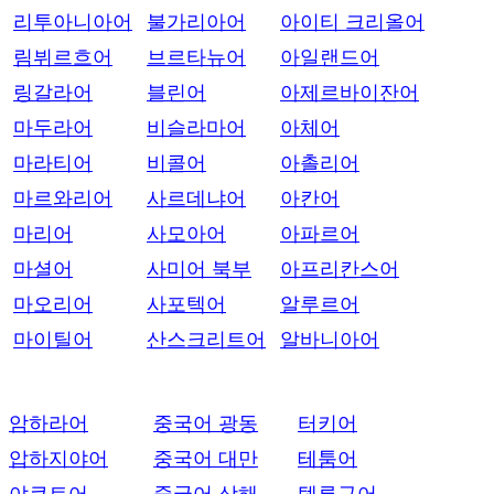
리투아니아어
불가리아어
아이티 크리올어
림뷔르흐어
브르타뉴어
아일랜드어
링갈라어
블린어
아제르바이잔어
마두라어
비슬라마어
아체어
마라티어
비콜어
아촐리어
마르와리어
사르데냐어
아칸어
마리어
사모아어
아파르어
마셜어
사미어 북부
아프리칸스어
마오리어
사포텍어
알루르어
마이틸어
산스크리트어
알바니아어
암하라어
중국어 광동
터키어
압하지야어
중국어 대만
테툼어