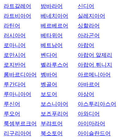
라트갈레어
밤바라어
신디어
라트비아어
베네치아어
실레지아어
라틴어
베르베르어
싱할라어
러시아어
베타위어
아라곤어
로마니어
베트남어
아랍어
로만시어
벤다어
아랍어 알제리
로지반어
벨라루스어
아랍어 튀니지
롬바르디아어
벰바어
아르메니아어
루간다어
벵골어
아바르어
루마니아어
보도어
아삼어
루신어
보스니아어
아스투리아스어
루오어
보즈푸리어
아와디어
룩셈부르크어
부랴트어
아이마라어
리구리아어
북소토어
아이슬란드어