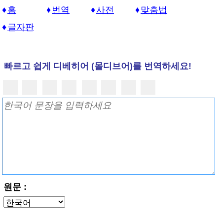
홈
번역
사전
맞춤법
글자판
빠르고 쉽게 디베히어 (몰디브어)를 번역하세요!
원문 :